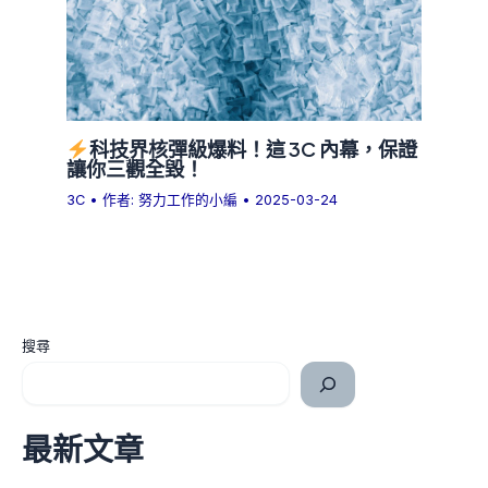
科技界核彈級爆料！這 3C 內幕，保證
讓你三觀全毀！
3C
• 作者:
努力工作的小編
•
2025-03-24
搜尋
最新文章