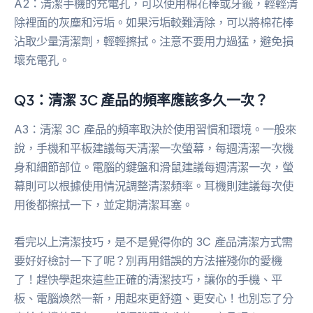
A2：清潔手機的充電孔，可以使用棉花棒或牙籤，輕輕清
除裡面的灰塵和污垢。如果污垢較難清除，可以將棉花棒
沾取少量清潔劑，輕輕擦拭。注意不要用力過猛，避免損
壞充電孔。
Q3：清潔 3C 產品的頻率應該多久一次？
A3：清潔 3C 產品的頻率取決於使用習慣和環境。一般來
說，手機和平板建議每天清潔一次螢幕，每週清潔一次機
身和細節部位。電腦的鍵盤和滑鼠建議每週清潔一次，螢
幕則可以根據使用情況調整清潔頻率。耳機則建議每次使
用後都擦拭一下，並定期清潔耳塞。
看完以上清潔技巧，是不是覺得你的 3C 產品清潔方式需
要好好檢討一下了呢？別再用錯誤的方法摧殘你的愛機
了！趕快學起來這些正確的清潔技巧，讓你的手機、平
板、電腦煥然一新，用起來更舒適、更安心！也別忘了分