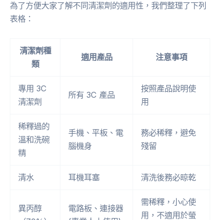
為了方便大家了解不同清潔劑的適用性，我們整理了下列
表格：
清潔劑種
適用產品
注意事項
類
專用 3C
按照產品說明使
所有 3C 產品
清潔劑
用
稀釋過的
手機、平板、電
務必稀釋，避免
溫和洗碗
腦機身
殘留
精
清水
耳機耳塞
清洗後務必晾乾
需稀釋，小心使
異丙醇
電路板、連接器
用，不適用於螢