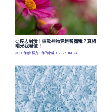
C 達人崩潰！這款神物竟是智商稅？真相
曝光我嚇傻！
3C
• 作者:
努力工作的小編
•
2025-03-24