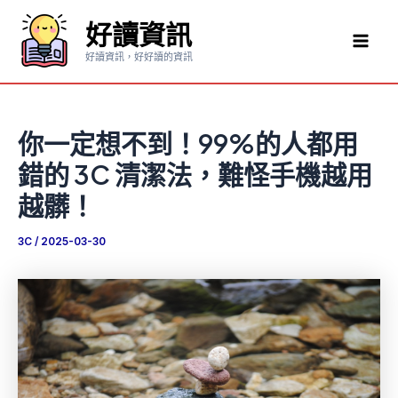
跳
好讀資訊
至
Mai
主
好讀資訊，好好讀的資訊
要
Men
內
容
你一定想不到！99%的人都用
錯的 3C 清潔法，難怪手機越用
越髒！
3C
/
2025-03-30