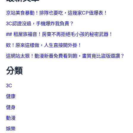
京站美食暴動！排隊也要吃，這幾家CP值爆表！
3C認證沒過，手機爆炸我負責？
## 租屋族福音！房東不再拒絕毛小孩的秘密武器！
欸！原來這樣做，人生直接開外掛！
這網站太狠！動漫新番免費看到飽，畫質竟比盜版還讚？
分類
3C
健康
健身
動漫
娛樂