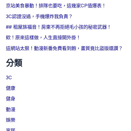
京站美食暴動！排隊也要吃，這幾家CP值爆表！
3C認證沒過，手機爆炸我負責？
## 租屋族福音！房東不再拒絕毛小孩的秘密武器！
欸！原來這樣做，人生直接開外掛！
這網站太狠！動漫新番免費看到飽，畫質竟比盜版還讚？
分類
3C
健康
健身
動漫
娛樂
家居