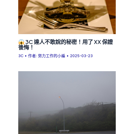
3C 達人不敢說的秘密！用了 XX 保證
後悔！
3C
• 作者:
努力工作的小編
•
2025-03-23