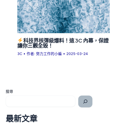
科技界核彈級爆料！這 3C 內幕，保證
讓你三觀全毀！
3C
• 作者:
努力工作的小編
•
2025-03-24
搜尋
最新文章