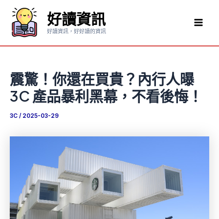
跳
好讀資訊
至
Mai
主
好讀資訊，好好讀的資訊
要
Men
內
容
震驚！你還在買貴？內行人曝
3C 產品暴利黑幕，不看後悔！
3C
/
2025-03-29