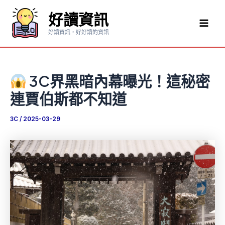
跳
好讀資訊
至
Mai
主
好讀資訊，好好讀的資訊
要
Men
內
容
3C界黑暗內幕曝光！這秘密
連賈伯斯都不知道
3C
/
2025-03-29