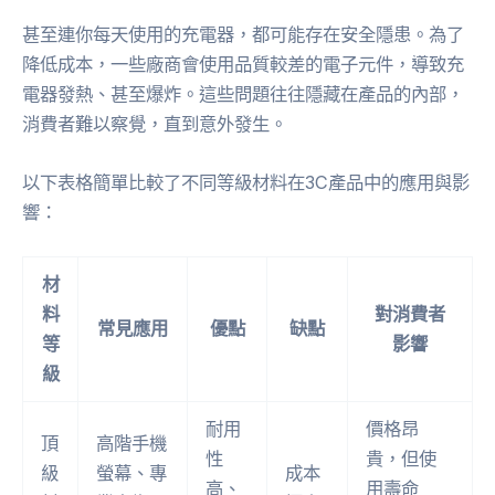
甚至連你每天使用的充電器，都可能存在安全隱患。為了
降低成本，一些廠商會使用品質較差的電子元件，導致充
電器發熱、甚至爆炸。這些問題往往隱藏在產品的內部，
消費者難以察覺，直到意外發生。
以下表格簡單比較了不同等級材料在3C產品中的應用與影
響：
材
料
對消費者
常見應用
優點
缺點
等
影響
級
耐用
價格昂
頂
高階手機
性
貴，但使
級
螢幕、專
成本
高、
用壽命