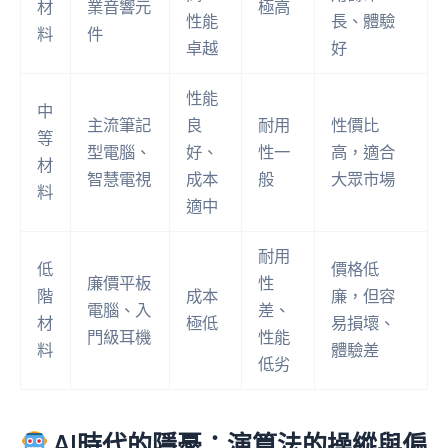
材
業音響元
極高
性能
長、體驗
料
件
卓越
好
性能
中
主流筆記
良
耐用
性價比
等
型電腦、
好、
性一
高，適合
材
智慧電視
成本
般
大眾市場
料
適中
耐用
低
價格低
廉價平板
性
階
成本
廉，但容
電腦、入
差、
材
極低
易損壞、
門級耳機
性能
料
體驗差
低劣
AI時代的隱憂：演算法的操縱與偏