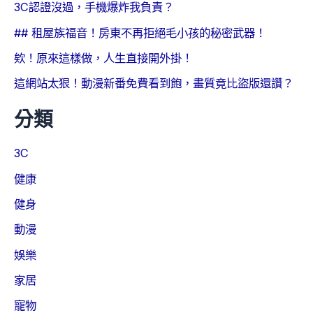
3C認證沒過，手機爆炸我負責？
## 租屋族福音！房東不再拒絕毛小孩的秘密武器！
欸！原來這樣做，人生直接開外掛！
這網站太狠！動漫新番免費看到飽，畫質竟比盜版還讚？
分類
3C
健康
健身
動漫
娛樂
家居
寵物