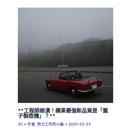
**工程師崩潰！蘋果最強新品竟是「盤
子製造機」？**
3C
• 作者:
努力工作的小編
•
2025-03-23