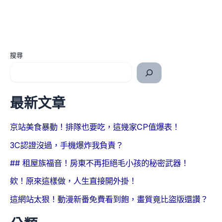
搜尋
最新文章
京站美食暴動！排隊也要吃，這幾家CP值爆表！
3C認證沒過，手機爆炸我負責？
## 租屋族福音！房東不再拒絕毛小孩的秘密武器！
欸！原來這樣做，人生直接開外掛！
這網站太狠！動漫新番免費看到飽，畫質竟比盜版還讚？