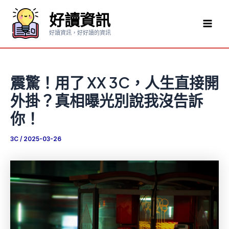
跳
好讀資訊
至
Mai
主
好讀資訊，好好讀的資訊
要
Men
內
容
震驚！用了 XX 3C，人生直接開
外掛？真相曝光別說我沒告訴
你！
3C
/
2025-03-26