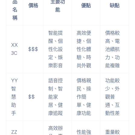
品
主要功
價格
優點
缺點
名
能
稱
智能提
高效便
價格較
醒、個
捷、個
高、電
XX
$$$
性化設
性化體
池續航
3C
定、娛
驗、時
力、功
樂影音
尚外觀
能複雜
YY
語音控
價格親
功能較
智
制、智
民、操
少、外
慧
$$
能家
作簡
觀普
助
居、健
單、健
通、互
手
康追蹤
康功能
動性差
高效辦
ZZ
性能強
重量較