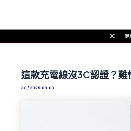
跳
至
主
要
3C
健
內
容
這款充電線沒3C認證？難
3C
/
2025-08-03