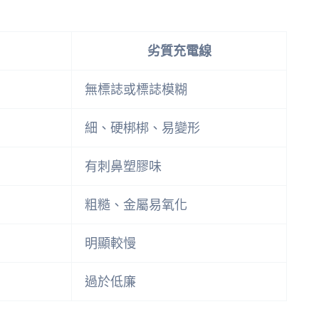
劣質充電線
無標誌或標誌模糊
細、硬梆梆、易變形
有刺鼻塑膠味
粗糙、金屬易氧化
明顯較慢
過於低廉