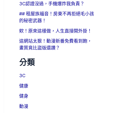
3C認證沒過，手機爆炸我負責？
## 租屋族福音！房東不再拒絕毛小孩
的秘密武器！
欸！原來這樣做，人生直接開外掛！
這網站太狠！動漫新番免費看到飽，
畫質竟比盜版還讚？
分類
3C
健康
健身
動漫