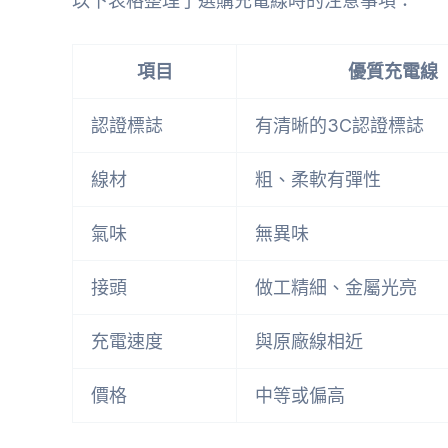
以下表格整理了選購充電線時的注意事項：
項目
優質充電線
認證標誌
有清晰的3C認證標誌
線材
粗、柔軟有彈性
氣味
無異味
接頭
做工精細、金屬光亮
充電速度
與原廠線相近
價格
中等或偏高