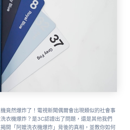
衣機竟然爆炸了！電視新聞偶爾會出現類似的社會事
洗衣機爆炸？是3C認證出了問題，還是其他我們
來揭開「阿嬤洗衣機爆炸」背後的真相，並教你如何