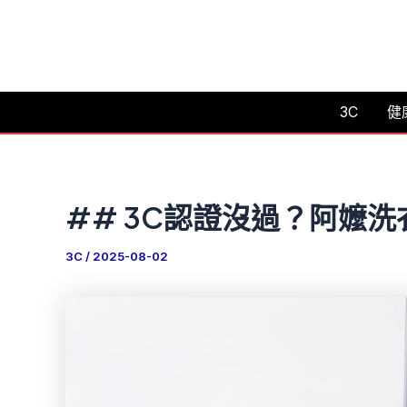
跳
至
主
要
3C
健
內
容
## 3C認證沒過？阿嬤
3C
/
2025-08-02