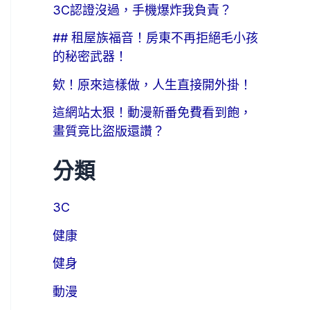
3C認證沒過，手機爆炸我負責？
## 租屋族福音！房東不再拒絕毛小孩
的秘密武器！
欸！原來這樣做，人生直接開外掛！
這網站太狠！動漫新番免費看到飽，
畫質竟比盜版還讚？
分類
3C
健康
健身
動漫