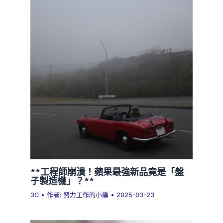
**工程師崩潰！蘋果最強新品竟是「盤
子製造機」？**
3C
• 作者:
努力工作的小編
•
2025-03-23