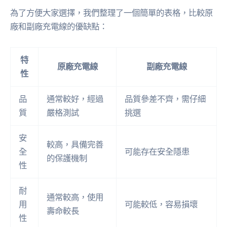
為了方便大家選擇，我們整理了一個簡單的表格，比較原
廠和副廠充電線的優缺點：
特
原廠充電線
副廠充電線
性
品
通常較好，經過
品質參差不齊，需仔細
質
嚴格測試
挑選
安
較高，具備完善
全
可能存在安全隱患
的保護機制
性
耐
通常較高，使用
用
可能較低，容易損壞
壽命較長
性