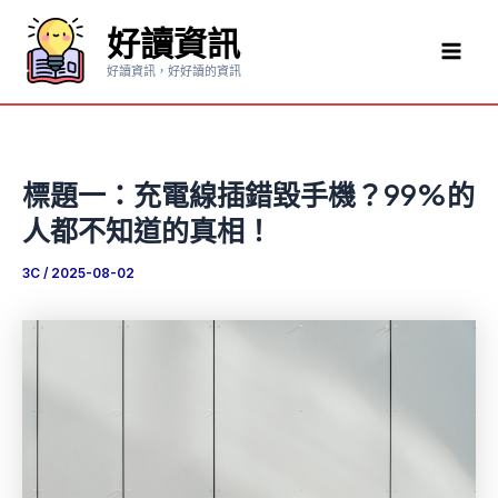
跳
好讀資訊
至
Mai
主
好讀資訊，好好讀的資訊
要
Men
內
容
標題一：充電線插錯毀手機？99%的
人都不知道的真相！
3C
/
2025-08-02