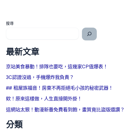
搜尋
最新文章
京站美食暴動！排隊也要吃，這幾家CP值爆表！
3C認證沒過，手機爆炸我負責？
## 租屋族福音！房東不再拒絕毛小孩的秘密武器！
欸！原來這樣做，人生直接開外掛！
這網站太狠！動漫新番免費看到飽，畫質竟比盜版還讚？
分類