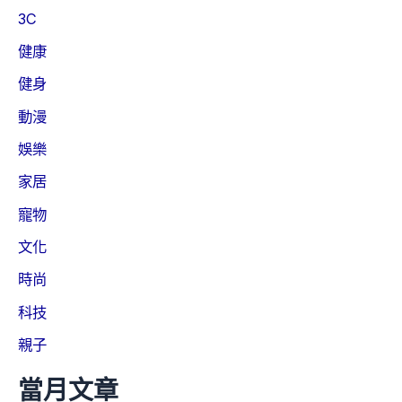
3C
健康
健身
動漫
娛樂
家居
寵物
文化
時尚
科技
親子
當月文章