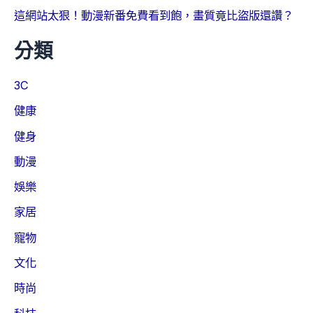
這網站太狠！動漫新番免費看到飽，畫質竟比盜版還讚？
分類
3C
健康
健身
動漫
娛樂
家居
寵物
文化
時尚