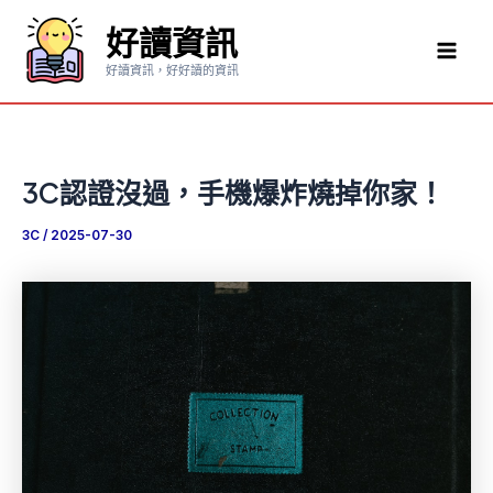
跳
好讀資訊
至
Mai
主
好讀資訊，好好讀的資訊
要
Men
內
容
3C認證沒過，手機爆炸燒掉你家！
3C
/
2025-07-30