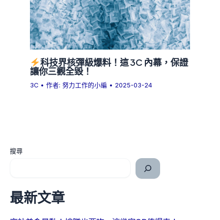
科技界核彈級爆料！這 3C 內幕，保證
讓你三觀全毀！
3C
• 作者:
努力工作的小編
•
2025-03-24
搜尋
最新文章