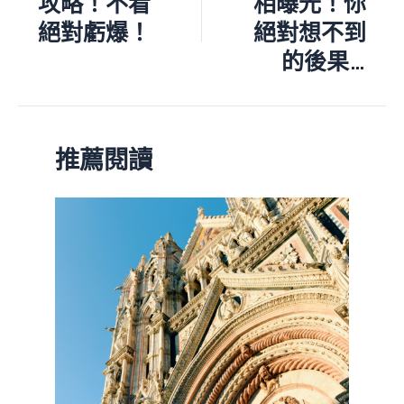
攻略！不看
相曝光！你
絕對虧爆！
絕對想不到
的後果…
推薦閱讀