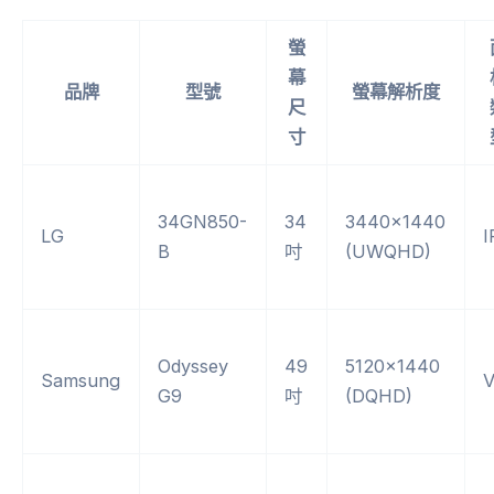
螢
幕
品牌
型號
螢幕解析度
尺
寸
34GN850-
34
3440×1440
LG
I
B
吋
(UWQHD)
Odyssey
49
5120×1440
Samsung
G9
吋
(DQHD)