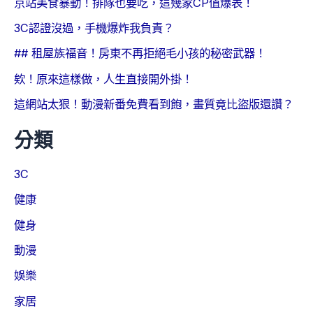
京站美食暴動！排隊也要吃，這幾家CP值爆表！
3C認證沒過，手機爆炸我負責？
## 租屋族福音！房東不再拒絕毛小孩的秘密武器！
欸！原來這樣做，人生直接開外掛！
這網站太狠！動漫新番免費看到飽，畫質竟比盜版還讚？
分類
3C
健康
健身
動漫
娛樂
家居