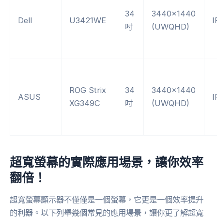
34
3440×1440
Dell
U3421WE
I
吋
(UWQHD)
ROG Strix
34
3440×1440
ASUS
I
XG349C
吋
(UWQHD)
超寬螢幕的實際應用場景，讓你效率
翻倍！
超寬螢幕顯示器不僅僅是一個螢幕，它更是一個效率提升
的利器。以下列舉幾個常見的應用場景，讓你更了解超寬