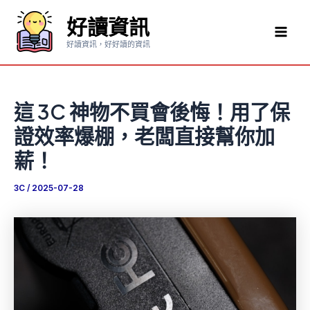
跳
好讀資訊
至
Mai
主
好讀資訊，好好讀的資訊
要
Men
內
容
這 3C 神物不買會後悔！用了保
證效率爆棚，老闆直接幫你加
薪！
3C
/
2025-07-28