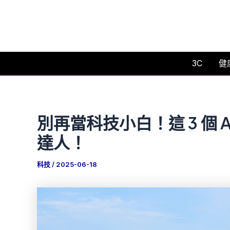
跳
至
主
要
3C
健
內
容
別再當科技小白！這 3 個
達人！
科技
/
2025-06-18