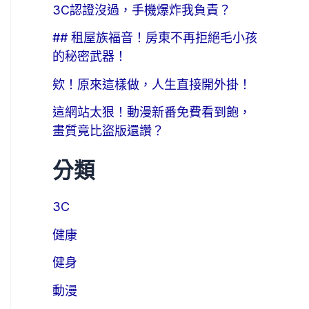
3C認證沒過，手機爆炸我負責？
## 租屋族福音！房東不再拒絕毛小孩
的秘密武器！
欸！原來這樣做，人生直接開外掛！
這網站太狠！動漫新番免費看到飽，
畫質竟比盜版還讚？
分類
3C
健康
健身
動漫