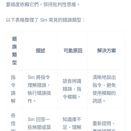
要過度依賴它們，保持批判性思維。
以下表格整理了 Siri 常見的錯誤類型：
錯
誤
描述
可能原因
解決方案
類
型
指
Siri 將指令
清晰地說出
語音辨識
令
理解錯誤，
指令、避免
錯誤、指
誤
執行錯誤操
使用模糊的
令模糊。
解
作。
詞語。
奇
Siri 回答一
知識庫不
怪
重新提問、
些無關或莫
足、理解