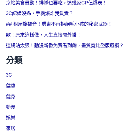
京站美食暴動！排隊也要吃，這幾家CP值爆表！
3C認證沒過，手機爆炸我負責？
## 租屋族福音！房東不再拒絕毛小孩的秘密武器！
欸！原來這樣做，人生直接開外掛！
這網站太狠！動漫新番免費看到飽，畫質竟比盜版還讚？
分類
3C
健康
健身
動漫
娛樂
家居