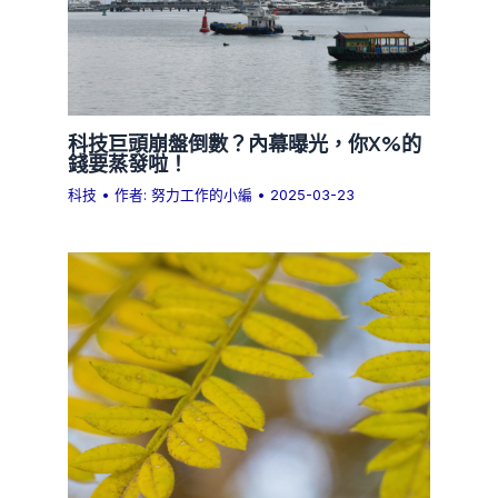
科技巨頭崩盤倒數？內幕曝光，你X%的
錢要蒸發啦！
科技
• 作者:
努力工作的小編
•
2025-03-23