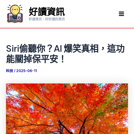
跳
好讀資訊
至
Mai
主
好讀資訊，好好讀的資訊
要
Men
內
容
Siri偷聽你？AI 爆笑真相，這功
能關掉保平安！
科技
/
2025-06-11