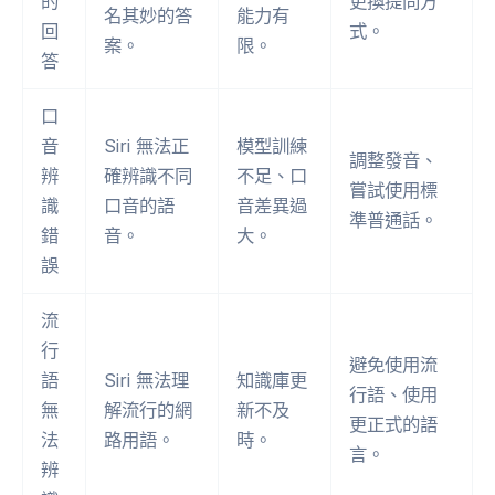
的
更換提問方
名其妙的答
能力有
回
式。
案。
限。
答
口
音
Siri 無法正
模型訓練
調整發音、
辨
確辨識不同
不足、口
嘗試使用標
識
口音的語
音差異過
準普通話。
錯
音。
大。
誤
流
行
避免使用流
語
Siri 無法理
知識庫更
行語、使用
無
解流行的網
新不及
更正式的語
法
路用語。
時。
言。
辨