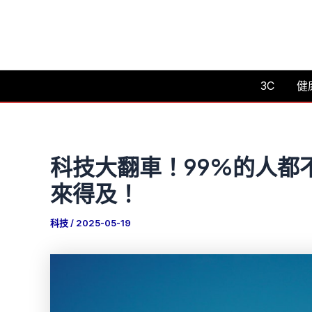
跳
至
主
要
3C
健
內
容
科技大翻車！99%的人都
來得及！
科技
/
2025-05-19