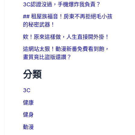
3C認證沒過，手機爆炸我負責？
## 租屋族福音！房東不再拒絕毛小孩
的秘密武器！
欸！原來這樣做，人生直接開外掛！
這網站太狠！動漫新番免費看到飽，
畫質竟比盜版還讚？
分類
3C
健康
健身
動漫