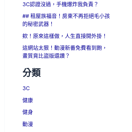
3C認證沒過，手機爆炸我負責？
## 租屋族福音！房東不再拒絕毛小孩
的秘密武器！
欸！原來這樣做，人生直接開外掛！
這網站太狠！動漫新番免費看到飽，
畫質竟比盜版還讚？
分類
3C
健康
健身
動漫