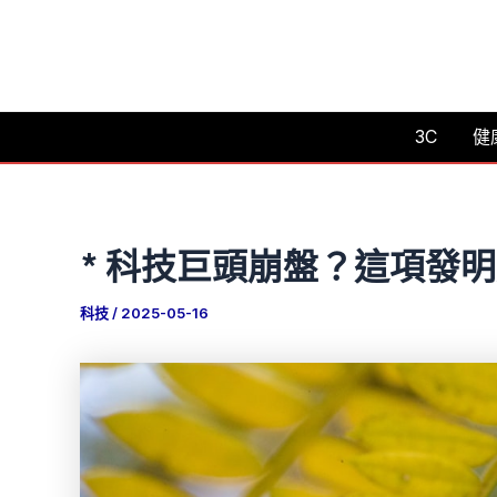
跳
至
主
要
3C
健
內
容
* 科技巨頭崩盤？這項發
科技
/
2025-05-16