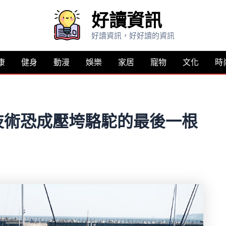
好讀資訊
好讀資訊，好好讀的資訊
康
健身
動漫
娛樂
家居
寵物
文化
時
技術恐成壓垮駱駝的最後一根