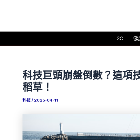
跳
至
主
要
3C
健
內
容
科技巨頭崩盤倒數？這項
稻草！
科技
/
2025-04-11