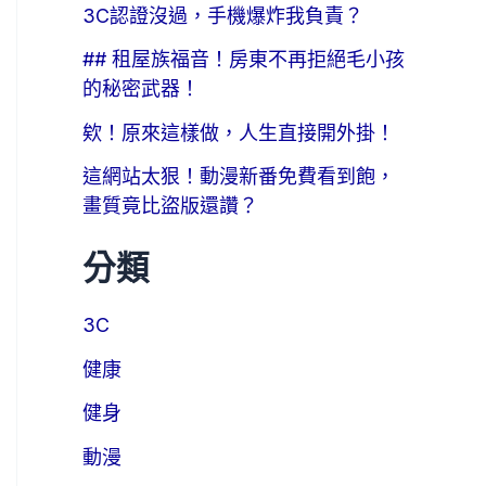
3C認證沒過，手機爆炸我負責？
## 租屋族福音！房東不再拒絕毛小孩
的秘密武器！
欸！原來這樣做，人生直接開外掛！
這網站太狠！動漫新番免費看到飽，
畫質竟比盜版還讚？
分類
3C
健康
健身
動漫