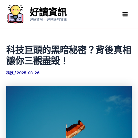
跳
好讀資訊
至
Mai
主
好讀資訊，好好讀的資訊
要
Men
內
容
科技巨頭的黑暗秘密？背後真相
讓你三觀盡毀！
科技
/
2025-03-26