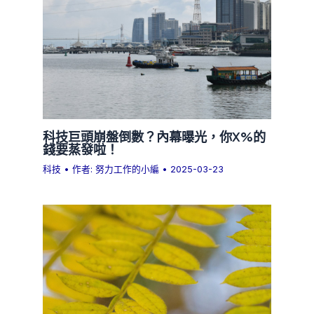
科技巨頭崩盤倒數？內幕曝光，你X%的
錢要蒸發啦！
科技
• 作者:
努力工作的小編
•
2025-03-23