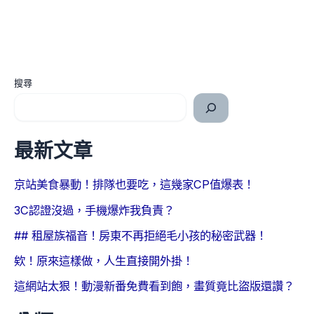
搜尋
最新文章
京站美食暴動！排隊也要吃，這幾家CP值爆表！
3C認證沒過，手機爆炸我負責？
## 租屋族福音！房東不再拒絕毛小孩的秘密武器！
欸！原來這樣做，人生直接開外掛！
這網站太狠！動漫新番免費看到飽，畫質竟比盜版還讚？