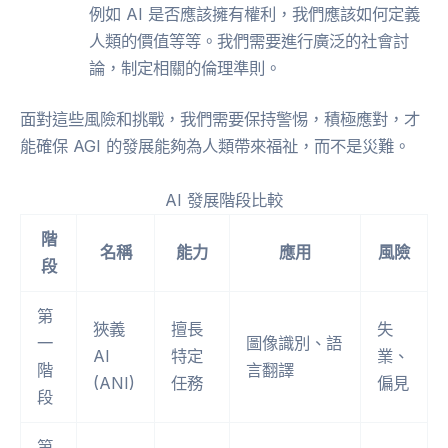
例如 AI 是否應該擁有權利，我們應該如何定義
人類的價值等等。我們需要進行廣泛的社會討
論，制定相關的倫理準則。
面對這些風險和挑戰，我們需要保持警惕，積極應對，才
能確保 AGI 的發展能夠為人類帶來福祉，而不是災難。
AI 發展階段比較
階
名稱
能力
應用
風險
段
第
狹義
擅長
失
一
圖像識別、語
AI
特定
業、
階
言翻譯
(ANI)
任務
偏見
段
第