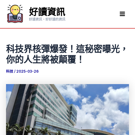
跳
好讀資訊
至
Mai
主
好讀資訊，好好讀的資訊
要
Men
內
容
科技界核彈爆發！這秘密曝光，
你的人生將被顛覆！
科技
/
2025-03-26