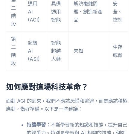
通用
具備
解決複雜問
安
二
AI
通用
題、創造新產
全、
階
(AGI)
智能
品
控制
段
第
超級
智能
三
生存
AI
超越
未知
階
威脅
(ASI)
人類
段
如何應對這場科技革命？
面對 AGI 的到來，我們不應該恐慌和逃避，而是應該積極
應對，做好準備。以下是一些建議：
持續學習：
不斷學習新的知識和技能，提升自己
的競爭力。特別是學習與 AI 相關的技能，例如