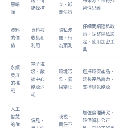
房、情
訊來源、保持批
黑暗
立、影
緒操控
判性思維
面
響決策
仔細閱讀隱私政
資料
資料被
隱私洩
策、調整隱私設
的價
收集和
露、行
定、使用加密工
值
利用
為預測
具
電子垃
永續
圾、數
環境污
選擇環保產品、
發展
據中心
染、氣
延長產品壽命、
的挑
能源消
候變化
支持綠色能源
戰
耗
人工
加強倫理研究、
智慧
歧視、
偏見、
確保資料公正
的倫
責任不
自主性
性、充分了解風