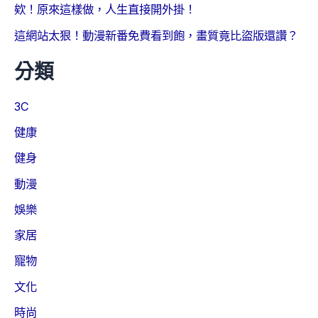
欸！原來這樣做，人生直接開外掛！
這網站太狠！動漫新番免費看到飽，畫質竟比盜版還讚？
分類
3C
健康
健身
動漫
娛樂
家居
寵物
文化
時尚