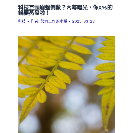
科技巨頭崩盤倒數？內幕曝光，你X%的
錢要蒸發啦！
科技
• 作者:
努力工作的小編
•
2025-03-23