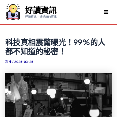
跳
好讀資訊
至
Mai
主
好讀資訊，好好讀的資訊
要
Men
內
容
科技真相震驚曝光！99%的人
都不知道的秘密！
科技
/
2025-03-25