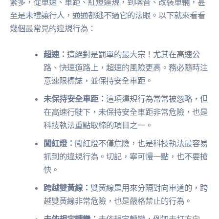
繁多，從車速、車距、紅燈違規，到噪音、改裝車輛，甚
至是未禮讓行人，通通都逃不過它的法眼。以下就來看看
幾個最常見的違規行為：
超速：
這絕對是罰單的最大宗！尤其在高速公
路、快速道路上，超速的風險更高。務必隨時注
意速限標誌，並保持安全車距。
未保持安全車距：
這項違規行為常常被忽略，但
在高速行駛下，未保持安全車距非常危險，也是
科技執法重點取締的項目之一。
闖紅燈：
闖紅燈不僅危險，也是科技執法最容易
抓到的違規行為。切記，寧可慢一點，也不要搶
快。
跨越雙黃線：
雙黃線是用來分隔對向車道的，跨
越雙黃線非常危險，也是嚴格禁止的行為。