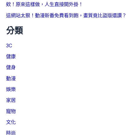
欸！原來這樣做，人生直接開外掛！
這網站太狠！動漫新番免費看到飽，畫質竟比盜版還讚？
分類
3C
健康
健身
動漫
娛樂
家居
寵物
文化
時尚