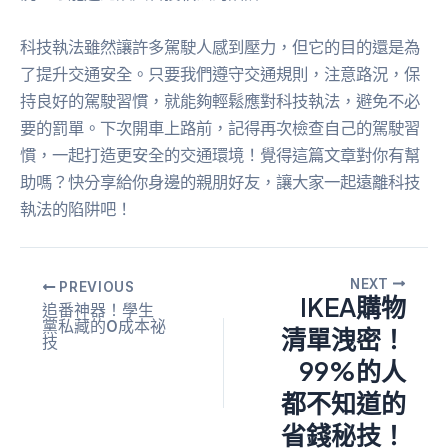
科技執法雖然讓許多駕駛人感到壓力，但它的目的還是為
了提升交通安全。只要我們遵守交通規則，注意路況，保
持良好的駕駛習慣，就能夠輕鬆應對科技執法，避免不必
要的罰單。下次開車上路前，記得再次檢查自己的駕駛習
慣，一起打造更安全的交通環境！覺得這篇文章對你有幫
助嗎？快分享給你身邊的親朋好友，讓大家一起遠離科技
執法的陷阱吧！
NEXT
PREVIOUS
IKEA購物
追番神器！學生
黨私藏的0成本祕
清單洩密！
技
99%的人
都不知道的
省錢秘技！