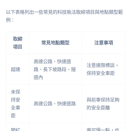
以下表格列出一些常見的科技執法取締項目與地點類型範
例：
取締
常見地點類型
注意事項
項目
高速公路、快速道
注意速限標誌，
超速
路、長下坡路段、隧
保持安全車距
道內
未保
持安
與前車保持足夠
高速公路、快速道路
全車
的安全距離
距
闖紅
寧可慢一點，也