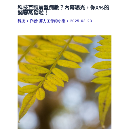
科技巨頭崩盤倒數？內幕曝光，你X%的
錢要蒸發啦！
科技
• 作者:
努力工作的小編
•
2025-03-23