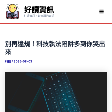
跳
好讀資訊
至
Mai
主
好讀資訊，好好讀的資訊
要
Men
內
容
別再違規！科技執法陷阱多到你哭出
來
科技
/
2025-08-03