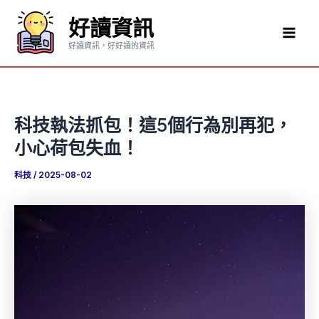
跳
好讀資訊
至
Mai
主
好讀資訊，好好讀的資訊
要
Men
內
容
科技執法抓包！這5個行為別再犯，
小心荷包失血！
科技
/
2025-08-02