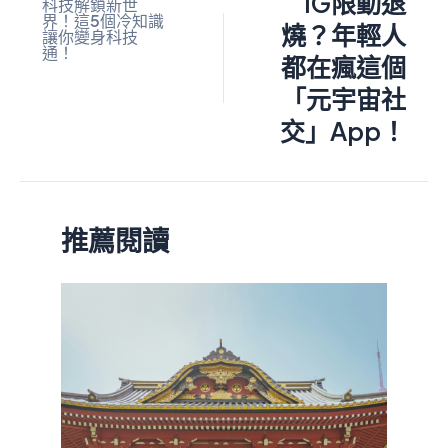
IG限動退
科技解鎖新世
界！這5個冷知識
燒？年輕人
讓你變身科技
通！
都在瘋這個
「元宇宙社
交」App！
推薦閱讀