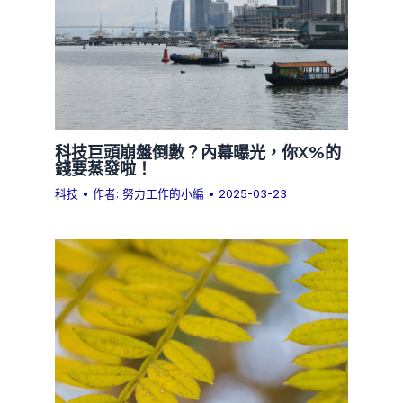
科技巨頭崩盤倒數？內幕曝光，你X%的
錢要蒸發啦！
科技
• 作者:
努力工作的小編
•
2025-03-23