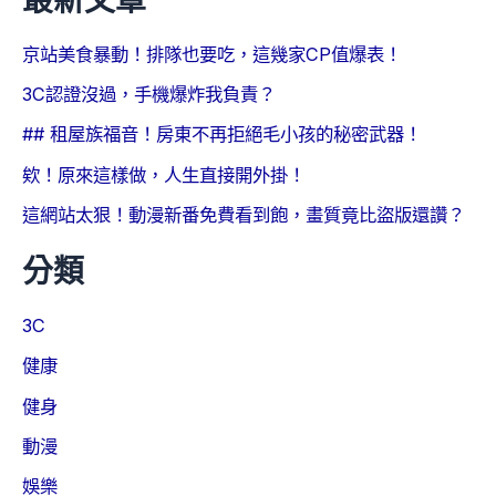
京站美食暴動！排隊也要吃，這幾家CP值爆表！
3C認證沒過，手機爆炸我負責？
## 租屋族福音！房東不再拒絕毛小孩的秘密武器！
欸！原來這樣做，人生直接開外掛！
這網站太狠！動漫新番免費看到飽，畫質竟比盜版還讚？
分類
3C
健康
健身
動漫
娛樂