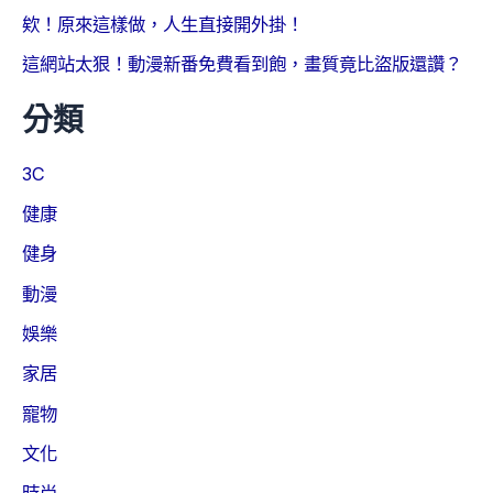
欸！原來這樣做，人生直接開外掛！
這網站太狠！動漫新番免費看到飽，畫質竟比盜版還讚？
分類
3C
健康
健身
動漫
娛樂
家居
寵物
文化