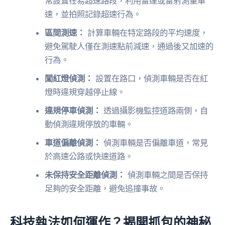
常設置在易超速路段，利用雷達或雷射測量車
速，並拍照記錄超速行為。
區間測速：
計算車輛在特定路段的平均速度，
避免駕駛人僅在測速點前減速，通過後又加速的
行為。
闖紅燈偵測：
設置在路口，偵測車輛是否在紅
燈時違規穿越停止線。
違規停車偵測：
透過攝影機監控道路兩側，自
動偵測違規停放的車輛。
車道偏離偵測：
偵測車輛是否偏離車道，常見
於高速公路或快速道路。
未保持安全距離偵測：
偵測車輛之間是否保持
足夠的安全距離，避免追撞事故。
科技執法如何運作？揭開抓包的神秘