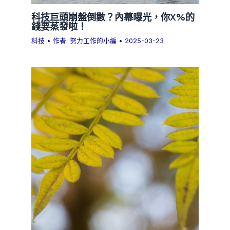
科技巨頭崩盤倒數？內幕曝光，你X%的
錢要蒸發啦！
科技
• 作者:
努力工作的小編
•
2025-03-23