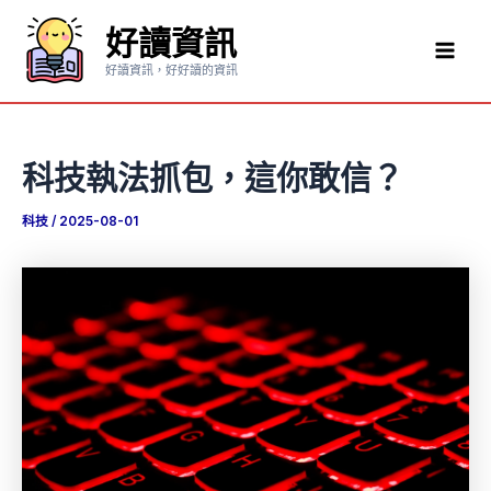
跳
好讀資訊
至
Mai
主
好讀資訊，好好讀的資訊
要
Men
內
容
科技執法抓包，這你敢信？
科技
/
2025-08-01