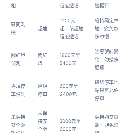
相
程度遞增
速慢行
1200元
維持穩定車
區間測
超速
起，依超速
速，避免忽
速
程度遞增
快忽慢
注意號誌變
闖紅燈
闖紅
1800元至
化，勿搶快
偵測
燈
5400元
通過
確認停車地
違規停
違規
600元至
點是否允許
車偵測
停車
2400元
停車
未保
未保持
保持適當車
持安
3000元至
安全距
距，避免追
全距
6000元
離偵測
撞