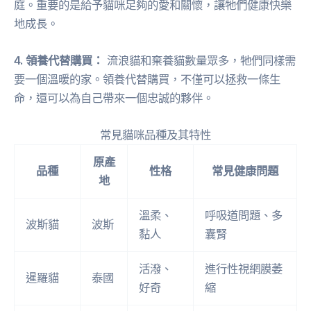
庭。重要的是給予貓咪足夠的愛和關懷，讓牠們健康快樂
地成長。
4. 領養代替購買：
流浪貓和棄養貓數量眾多，牠們同樣需
要一個溫暖的家。領養代替購買，不僅可以拯救一條生
命，還可以為自己帶來一個忠誠的夥伴。
常見貓咪品種及其特性
原產
品種
性格
常見健康問題
地
溫柔、
呼吸道問題、多
波斯貓
波斯
黏人
囊腎
活潑、
進行性視網膜萎
暹羅貓
泰國
好奇
縮