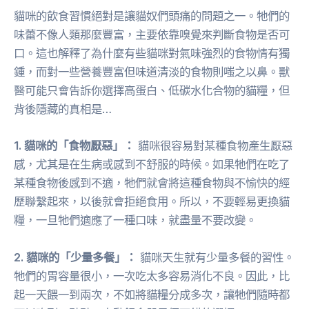
貓咪的飲食習慣絕對是讓貓奴們頭痛的問題之一。牠們的
味蕾不像人類那麼豐富，主要依靠嗅覺來判斷食物是否可
口。這也解釋了為什麼有些貓咪對氣味強烈的食物情有獨
鍾，而對一些營養豐富但味道清淡的食物則嗤之以鼻。獸
醫可能只會告訴你選擇高蛋白、低碳水化合物的貓糧，但
背後隱藏的真相是…
1. 貓咪的「食物厭惡」：
貓咪很容易對某種食物產生厭惡
感，尤其是在生病或感到不舒服的時候。如果牠們在吃了
某種食物後感到不適，牠們就會將這種食物與不愉快的經
歷聯繫起來，以後就會拒絕食用。所以，不要輕易更換貓
糧，一旦牠們適應了一種口味，就盡量不要改變。
2. 貓咪的「少量多餐」：
貓咪天生就有少量多餐的習性。
牠們的胃容量很小，一次吃太多容易消化不良。因此，比
起一天餵一到兩次，不如將貓糧分成多次，讓牠們隨時都