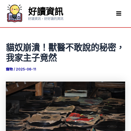
跳
好讀資訊
至
Mai
主
好讀資訊，好好讀的資訊
要
Men
內
容
貓奴崩潰！獸醫不敢說的秘密，
我家主子竟然
寵物
/
2025-06-11