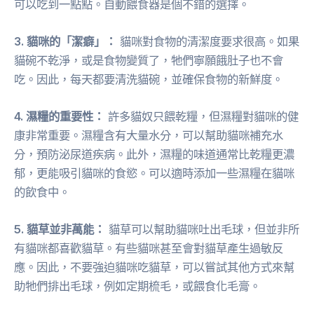
可以吃到一點點。自動餵食器是個不錯的選擇。
3. 貓咪的「潔癖」：
貓咪對食物的清潔度要求很高。如果
貓碗不乾淨，或是食物變質了，牠們寧願餓肚子也不會
吃。因此，每天都要清洗貓碗，並確保食物的新鮮度。
4. 濕糧的重要性：
許多貓奴只餵乾糧，但濕糧對貓咪的健
康非常重要。濕糧含有大量水分，可以幫助貓咪補充水
分，預防泌尿道疾病。此外，濕糧的味道通常比乾糧更濃
郁，更能吸引貓咪的食慾。可以適時添加一些濕糧在貓咪
的飲食中。
5. 貓草並非萬能：
貓草可以幫助貓咪吐出毛球，但並非所
有貓咪都喜歡貓草。有些貓咪甚至會對貓草產生過敏反
應。因此，不要強迫貓咪吃貓草，可以嘗試其他方式來幫
助牠們排出毛球，例如定期梳毛，或餵食化毛膏。