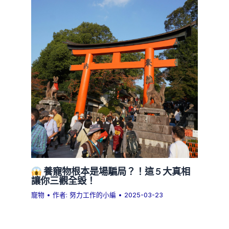
養寵物根本是場騙局？！這 5 大真相
讓你三觀全毀！
寵物
• 作者:
努力工作的小編
•
2025-03-23