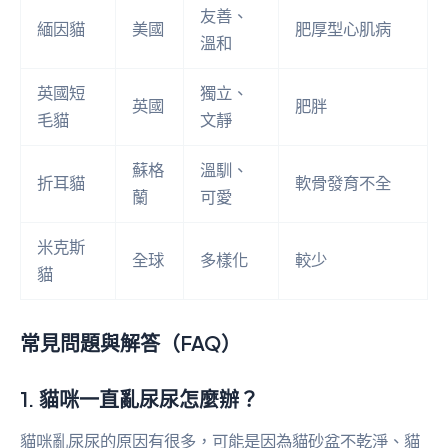
友善、
緬因貓
美國
肥厚型心肌病
溫和
英國短
獨立、
英國
肥胖
毛貓
文靜
蘇格
溫馴、
折耳貓
軟骨發育不全
蘭
可愛
米克斯
全球
多樣化
較少
貓
常見問題與解答（FAQ）
1. 貓咪一直亂尿尿怎麼辦？
貓咪亂尿尿的原因有很多，可能是因為貓砂盆不乾淨、貓