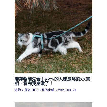
養寵物前先看！99%的人都忽略的XX真
相，看完我崩潰了！
寵物
• 作者:
努力工作的小編
•
2025-03-23