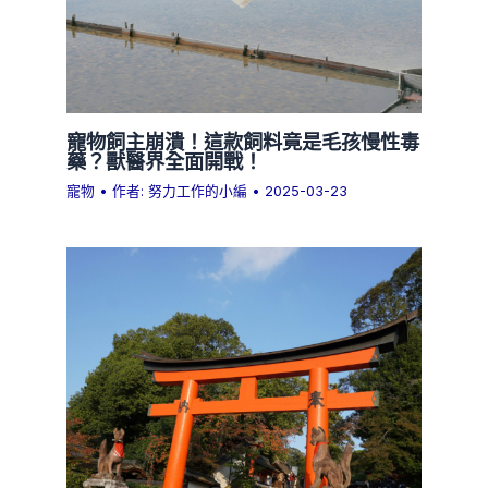
寵物飼主崩潰！這款飼料竟是毛孩慢性毒
藥？獸醫界全面開戰！
寵物
• 作者:
努力工作的小編
•
2025-03-23