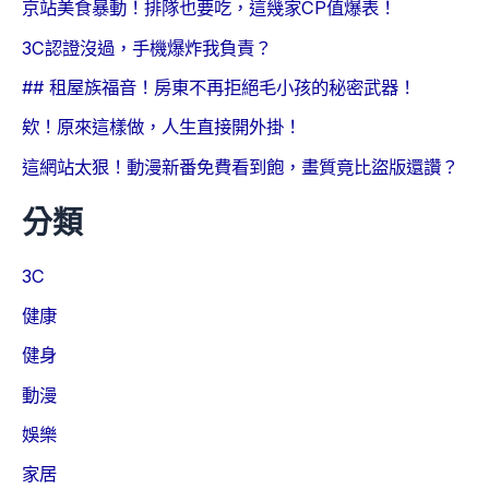
京站美食暴動！排隊也要吃，這幾家CP值爆表！
3C認證沒過，手機爆炸我負責？
## 租屋族福音！房東不再拒絕毛小孩的秘密武器！
欸！原來這樣做，人生直接開外掛！
這網站太狠！動漫新番免費看到飽，畫質竟比盜版還讚？
分類
3C
健康
健身
動漫
娛樂
家居