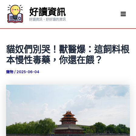
跳
好讀資訊
至
Mai
主
好讀資訊，好好讀的資訊
要
Men
內
容
貓奴們別哭！獸醫爆：這飼料根
本慢性毒藥，你還在餵？
寵物
/
2025-06-04