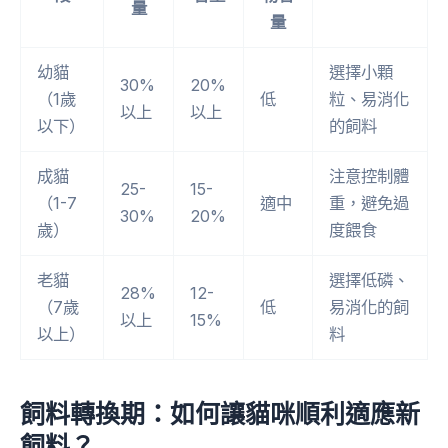
量
量
幼貓
選擇小顆
30%
20%
（1歲
低
粒、易消化
以上
以上
以下）
的飼料
成貓
注意控制體
25-
15-
（1-7
適中
重，避免過
30%
20%
歲）
度餵食
老貓
選擇低磷、
28%
12-
（7歲
低
易消化的飼
以上
15%
以上）
料
飼料轉換期：如何讓貓咪順利適應新
飼料？