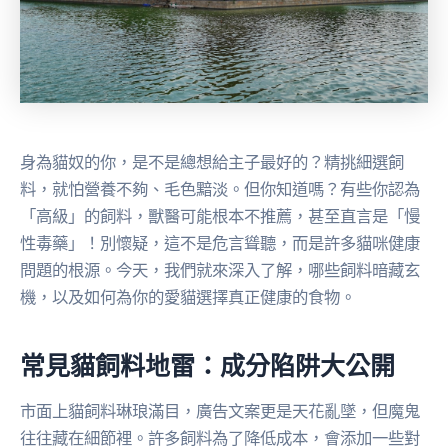
身為貓奴的你，是不是總想給主子最好的？精挑細選飼
料，就怕營養不夠、毛色黯淡。但你知道嗎？有些你認為
「高級」的飼料，獸醫可能根本不推薦，甚至直言是「慢
性毒藥」！別懷疑，這不是危言聳聽，而是許多貓咪健康
問題的根源。今天，我們就來深入了解，哪些飼料暗藏玄
機，以及如何為你的愛貓選擇真正健康的食物。
常見貓飼料地雷：成分陷阱大公開
市面上貓飼料琳琅滿目，廣告文案更是天花亂墜，但魔鬼
往往藏在細節裡。許多飼料為了降低成本，會添加一些對