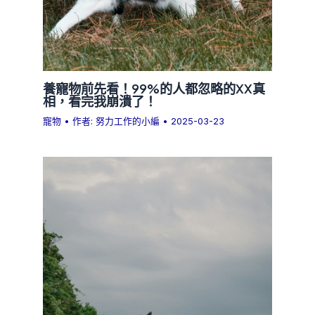
養寵物前先看！99%的人都忽略的XX真
相，看完我崩潰了！
寵物
• 作者:
努力工作的小編
•
2025-03-23