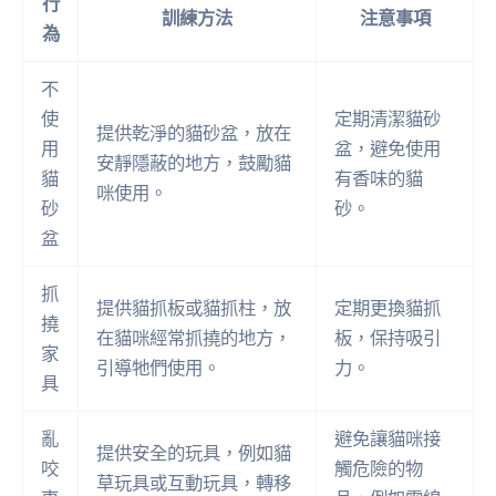
行
訓練方法
注意事項
為
不
使
定期清潔貓砂
提供乾淨的貓砂盆，放在
用
盆，避免使用
安靜隱蔽的地方，鼓勵貓
貓
有香味的貓
咪使用。
砂
砂。
盆
抓
提供貓抓板或貓抓柱，放
定期更換貓抓
撓
在貓咪經常抓撓的地方，
板，保持吸引
家
引導牠們使用。
力。
具
亂
避免讓貓咪接
提供安全的玩具，例如貓
咬
觸危險的物
草玩具或互動玩具，轉移