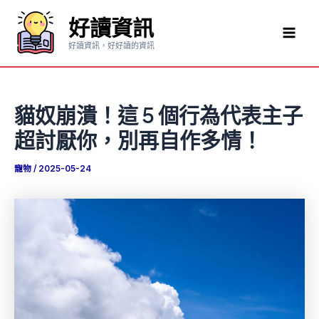
跳
好讀資訊
至
Mai
主
好讀資訊，好好讀的資訊
要
Men
內
容
貓奴崩潰！這 5 個行為代表主子
超討厭你，別再自作多情！
寵物
/
2025-05-24