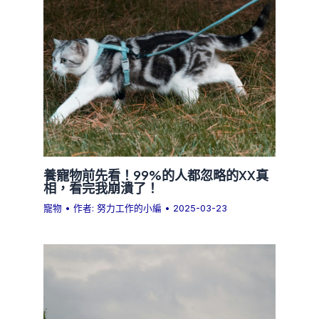
養寵物前先看！99%的人都忽略的XX真
相，看完我崩潰了！
寵物
• 作者:
努力工作的小編
•
2025-03-23