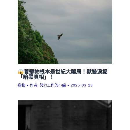
養寵物根本是世紀大騙局！獸醫淚揭
「暗黑真相」！
寵物
• 作者:
努力工作的小編
•
2025-03-23