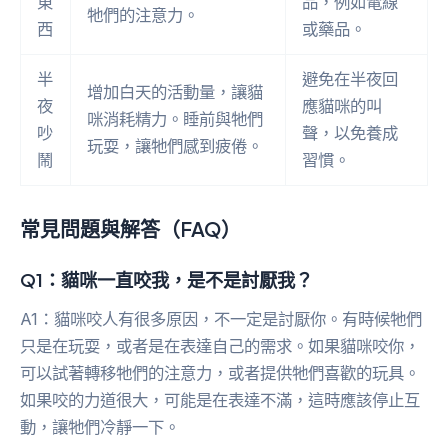
東
品，例如電線
牠們的注意力。
西
或藥品。
半
避免在半夜回
增加白天的活動量，讓貓
夜
應貓咪的叫
咪消耗精力。睡前與牠們
吵
聲，以免養成
玩耍，讓牠們感到疲倦。
鬧
習慣。
常見問題與解答（FAQ）
Q1：貓咪一直咬我，是不是討厭我？
A1：貓咪咬人有很多原因，不一定是討厭你。有時候牠們
只是在玩耍，或者是在表達自己的需求。如果貓咪咬你，
可以試著轉移牠們的注意力，或者提供牠們喜歡的玩具。
如果咬的力道很大，可能是在表達不滿，這時應該停止互
動，讓牠們冷靜一下。