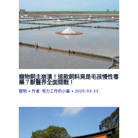
寵物飼主崩潰！這款飼料竟是毛孩慢性毒
藥？獸醫界全面開戰！
寵物
• 作者:
努力工作的小編
•
2025-03-23