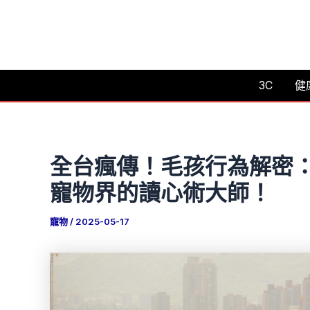
跳
至
主
要
3C
健
內
容
全台瘋傳！毛孩行為解密
寵物界的讀心術大師！
寵物
/
2025-05-17