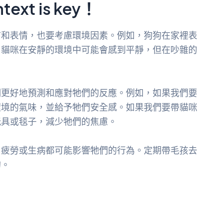
t is key！
言和表情，也要考慮環境因素。例如，狗狗在家裡表
。貓咪在安靜的環境中可能會感到平靜，但在吵雜的
們更好地預測和應對牠們的反應。例如，如果我們要
環境的氣味，並給予牠們安全感。如果我們要帶貓咪
玩具或毯子，減少牠們的焦慮。
、疲勞或生病都可能影響牠們的行為。定期帶毛孩去
的。