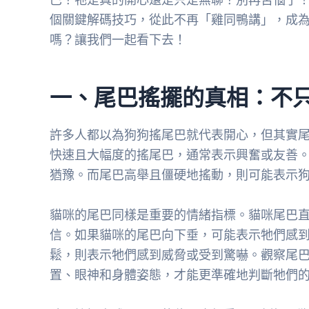
個關鍵解碼技巧，從此不再「雞同鴨講」，成
嗎？讓我們一起看下去！
一、尾巴搖擺的真相：不
許多人都以為狗狗搖尾巴就代表開心，但其實
快速且大幅度的搖尾巴，通常表示興奮或友善
猶豫。而尾巴高舉且僵硬地搖動，則可能表示
貓咪的尾巴同樣是重要的情緒指標。貓咪尾巴
信。如果貓咪的尾巴向下垂，可能表示牠們感
鬆，則表示牠們感到威脅或受到驚嚇。觀察尾
置、眼神和身體姿態，才能更準確地判斷牠們