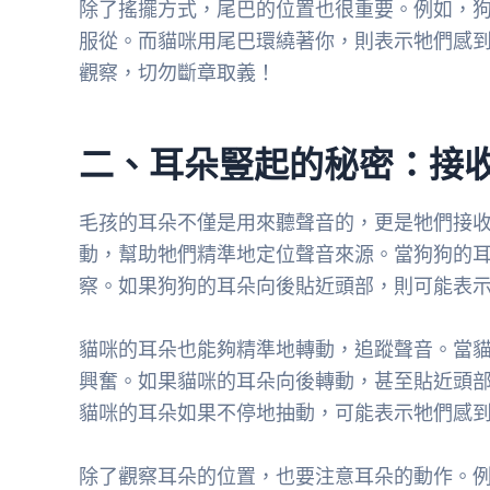
除了搖擺方式，尾巴的位置也很重要。例如，
服從。而貓咪用尾巴環繞著你，則表示牠們感
觀察，切勿斷章取義！
二、耳朵豎起的秘密：接
毛孩的耳朵不僅是用來聽聲音的，更是牠們接
動，幫助牠們精準地定位聲音來源。當狗狗的
察。如果狗狗的耳朵向後貼近頭部，則可能表
貓咪的耳朵也能夠精準地轉動，追蹤聲音。當
興奮。如果貓咪的耳朵向後轉動，甚至貼近頭
貓咪的耳朵如果不停地抽動，可能表示牠們感
除了觀察耳朵的位置，也要注意耳朵的動作。