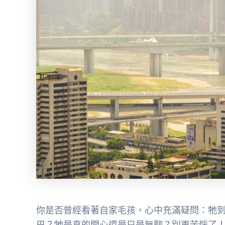
你是否曾經看著自家毛孩，心中充滿疑問：牠
巴？牠是真的開心還是只是無聊？別再苦惱了