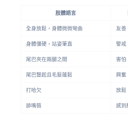
肢體語言
全身放鬆，身體微微彎曲
友善
身體僵硬，站姿筆直
警戒
尾巴夾在兩腿之間
害怕
尾巴豎起且毛髮蓬鬆
興奮
打哈欠
放鬆
舔嘴唇
感到