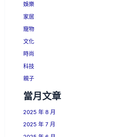
娛樂
家居
寵物
文化
時尚
科技
親子
當月文章
2025 年 8 月
2025 年 7 月
2025 年 6 月