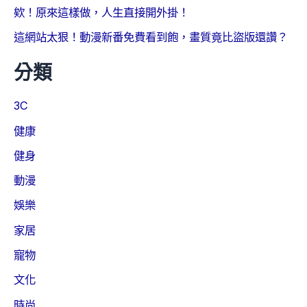
欸！原來這樣做，人生直接開外掛！
這網站太狠！動漫新番免費看到飽，畫質竟比盜版還讚？
分類
3C
健康
健身
動漫
娛樂
家居
寵物
文化
時尚