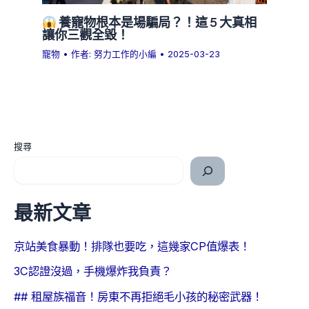
養寵物根本是場騙局？！這 5 大真相
讓你三觀全毀！
寵物
• 作者:
努力工作的小編
•
2025-03-23
搜尋
最新文章
京站美食暴動！排隊也要吃，這幾家CP值爆表！
3C認證沒過，手機爆炸我負責？
## 租屋族福音！房東不再拒絕毛小孩的秘密武器！