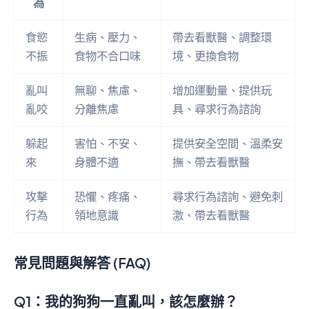
為
食慾
生病、壓力、
帶去看獸醫、調整環
不振
食物不合口味
境、更換食物
亂叫
無聊、焦慮、
增加運動量、提供玩
亂咬
分離焦慮
具、尋求行為諮詢
躲起
害怕、不安、
提供安全空間、溫柔安
來
身體不適
撫、帶去看獸醫
攻擊
恐懼、疼痛、
尋求行為諮詢、避免刺
行為
領地意識
激、帶去看獸醫
常見問題與解答 (FAQ)
Q1：我的狗狗一直亂叫，該怎麼辦？