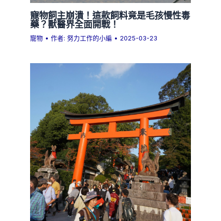
寵物飼主崩潰！這款飼料竟是毛孩慢性毒
藥？獸醫界全面開戰！
寵物
• 作者:
努力工作的小編
•
2025-03-23