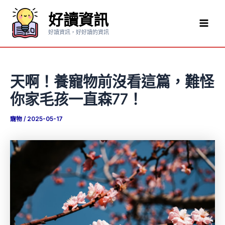
跳
好讀資訊
至
Mai
主
好讀資訊，好好讀的資訊
要
Men
內
容
天啊！養寵物前沒看這篇，難怪
你家毛孩一直森77！
寵物
/
2025-05-17