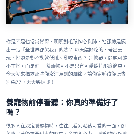
你是不是也常常覺得，明明對毛孩掏心掏肺，牠卻總是擺
出一張「全世界都欠我」的臉？ 每天餵好吃的、帶出去
玩，牠還是動不動就低吼、亂咬東西？ 別懷疑，問題可能
不在牠，而是你！ 養寵物可不是只有可愛照片那麼簡單，
今天就來揭露那些你沒注意到的細節，讓你家毛孩從此告
別森77，天天笑咪咪！
養寵物前停看聽：你真的準備好了
嗎？
很多人在決定養寵物時，往往只看到毛孩可愛的一面，卻
忽略了背後需要付出的時間、金錢和心力。 養寵物就像養