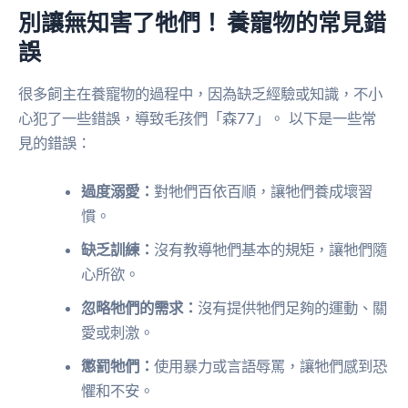
別讓無知害了牠們！ 養寵物的常見錯
誤
很多飼主在養寵物的過程中，因為缺乏經驗或知識，不小
心犯了一些錯誤，導致毛孩們「森77」。 以下是一些常
見的錯誤：
過度溺愛：
對牠們百依百順，讓牠們養成壞習
慣。
缺乏訓練：
沒有教導牠們基本的規矩，讓牠們隨
心所欲。
忽略牠們的需求：
沒有提供牠們足夠的運動、關
愛或刺激。
懲罰牠們：
使用暴力或言語辱罵，讓牠們感到恐
懼和不安。