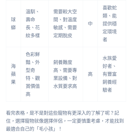
喜歡蛇
溫馴、
需要較大空
類、能
球
壽命
間、對溫度
中
提供穩
蟒
長、花
敏感、需要
定環境
紋多樣
定期脫皮
者
色彩鮮
水族愛
豔、外
飼養難度
海
好者、
型奇
高、需要專
蘋
高
有豐富
特、觀
業設備、對
果
飼養經
賞價值
水質要求高
驗者
高
看完表格，是不是對這些寵物有更深入的了解了呢？記
住，選擇寵物就像選擇伴侶，一定要慎重考慮，才能找到
最適合自己的「毛小孩」！