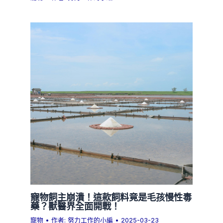
寵物飼主崩潰！這款飼料竟是毛孩慢性毒
藥？獸醫界全面開戰！
寵物
• 作者:
努力工作的小編
•
2025-03-23