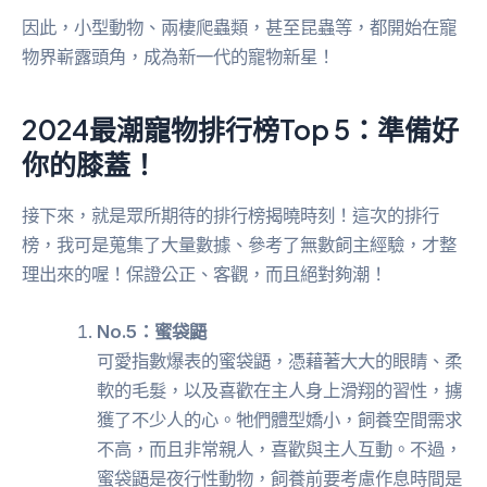
因此，小型動物、兩棲爬蟲類，甚至昆蟲等，都開始在寵
物界嶄露頭角，成為新一代的寵物新星！
2024最潮寵物排行榜Top 5：準備好
你的膝蓋！
接下來，就是眾所期待的排行榜揭曉時刻！這次的排行
榜，我可是蒐集了大量數據、參考了無數飼主經驗，才整
理出來的喔！保證公正、客觀，而且絕對夠潮！
No.5：蜜袋鼯
可愛指數爆表的蜜袋鼯，憑藉著大大的眼睛、柔
軟的毛髮，以及喜歡在主人身上滑翔的習性，擄
獲了不少人的心。牠們體型嬌小，飼養空間需求
不高，而且非常親人，喜歡與主人互動。不過，
蜜袋鼯是夜行性動物，飼養前要考慮作息時間是