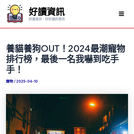
跳
好讀資訊
至
Mai
主
好讀資訊，好好讀的資訊
要
Men
內
容
養貓養狗OUT！2024最潮寵物
排行榜，最後一名我嚇到吃手
手！
寵物
/
2025-04-10