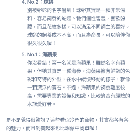
No.2：球蟒
別被蟒蛇的名字嚇到！球蟒其實是一種非常溫
和、容易飼養的蛇類。牠們個性害羞，喜歡躲
藏，而且花紋多樣，可以滿足不同飼主的喜好。
球蟒的飼養成本不高，而且壽命長，可以陪伴你
很久很久喔！
No.1：海蘋果
你沒看錯！第一名就是海蘋果！雖然名字有蘋
果，但牠其實是一種海參。海蘋果擁有鮮豔的色
彩和奇特的外型，在水中緩慢移動的樣子，就像
一顆漂浮的寶石。不過，海蘋果的飼養難度較
高，需要專業的設備和知識，比較適合有經驗的
水族愛好者。
是不是覺得很驚訝？這些看似冷門的寵物，其實都各有各
的魅力，而且飼養起來也比想像中簡單喔！