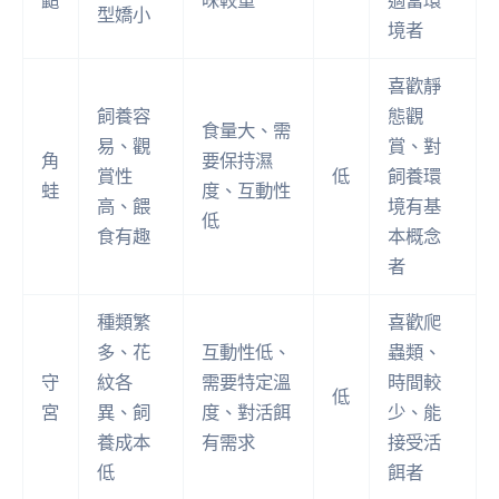
鼯
味較重
適當環
型嬌小
境者
喜歡靜
飼養容
態觀
食量大、需
易、觀
賞、對
角
要保持濕
賞性
低
飼養環
蛙
度、互動性
高、餵
境有基
低
食有趣
本概念
者
種類繁
喜歡爬
多、花
互動性低、
蟲類、
守
紋各
需要特定溫
時間較
低
宮
異、飼
度、對活餌
少、能
養成本
有需求
接受活
低
餌者