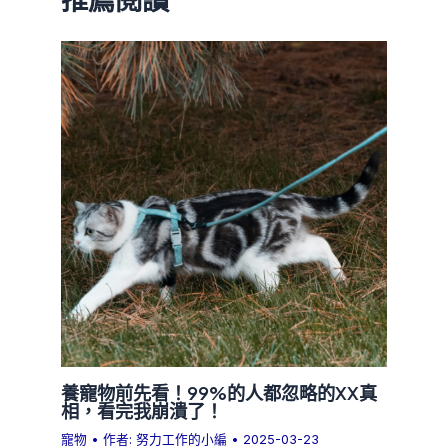
養寵物前先看！99%的人都忽略的XX真
相，看完我崩潰了！
寵物
• 作者:
努力工作的小編
•
2025-03-23