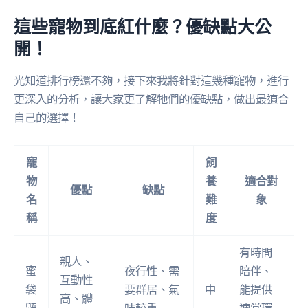
這些寵物到底紅什麼？優缺點大公
開！
光知道排行榜還不夠，接下來我將針對這幾種寵物，進行
更深入的分析，讓大家更了解牠們的優缺點，做出最適合
自己的選擇！
寵
飼
物
養
適合對
優點
缺點
名
難
象
稱
度
有時間
親人、
蜜
夜行性、需
陪伴、
互動性
袋
要群居、氣
中
能提供
高、體