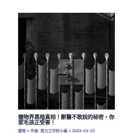
寵物界黑暗真相！獸醫不敢說的秘密，你
家毛孩正受害！
寵物
• 作者:
努力工作的小編
•
2025-03-23