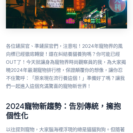
各位鏟屎官、準鏟屎官們，注意啦！2024年寵物界的風
向標已經徹底轉變！還在糾結養貓養狗嗎？你可能已經
OUT了！今天就讓身為寵物界時尚觀察員的我，為大家揭
曉2024年最潮寵物排行榜，保證顛覆你的想像，讓你忍
不住驚呼：「原來現在流行養這個！」準備好了嗎？讓我
們一起進入這個充滿驚喜的寵物新世界！
2024寵物新趨勢：告別傳統，擁抱
個性化
以往提到寵物，大家腦海裡浮現的總是貓貓狗狗。但隨著