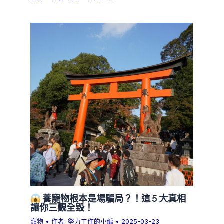
養寵物根本是場騙局？！這 5 大真相
讓你三觀全毀！
寵物
• 作者:
努力工作的小編
•
2025-03-23