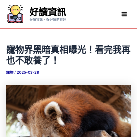
跳
好讀資訊
至
Mai
主
好讀資訊，好好讀的資訊
要
Men
內
容
寵物界黑暗真相曝光！看完我再
也不敢養了！
寵物
/
2025-03-28