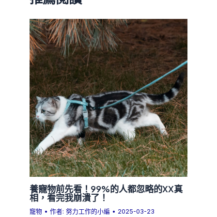
養寵物前先看！99%的人都忽略的XX真
相，看完我崩潰了！
寵物
• 作者:
努力工作的小編
•
2025-03-23