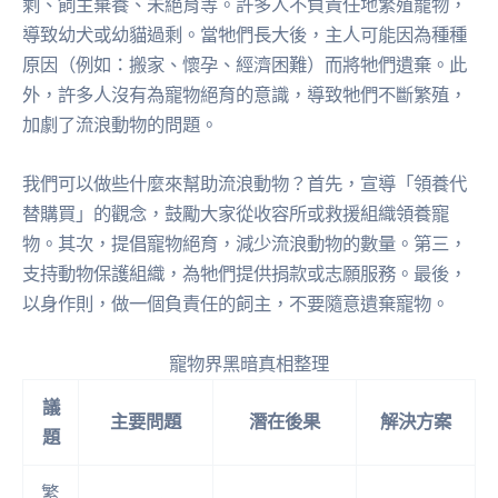
剩、飼主棄養、未絕育等。許多人不負責任地繁殖寵物，
導致幼犬或幼貓過剩。當牠們長大後，主人可能因為種種
原因（例如：搬家、懷孕、經濟困難）而將牠們遺棄。此
外，許多人沒有為寵物絕育的意識，導致牠們不斷繁殖，
加劇了流浪動物的問題。
我們可以做些什麼來幫助流浪動物？首先，宣導「領養代
替購買」的觀念，鼓勵大家從收容所或救援組織領養寵
物。其次，提倡寵物絕育，減少流浪動物的數量。第三，
支持動物保護組織，為牠們提供捐款或志願服務。最後，
以身作則，做一個負責任的飼主，不要隨意遺棄寵物。
寵物界黑暗真相整理
議
主要問題
潛在後果
解決方案
題
繁