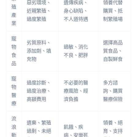
惡劣環境、
遺傳疾病、
領養代替
殖
近親繁殖、
身心缺陷、
購買、抵
產
過度繁殖
不人道待遇
制繁殖場
業
寵
劣質原料、
選擇高品
物
過敏、消化
添加劑、填
質食品、
食
不良、肥胖
充物
自製鮮食
品
寵
過度診斷、
不必要的醫
多方諮
物
過度治療、
療風險、經
詢、購買
醫
高額費用
濟負擔
醫療保險
療
流
遺棄、繁殖
領養、絕
浪
飢餓、疾
過剩、未絕
育、支持
動
病、安樂死