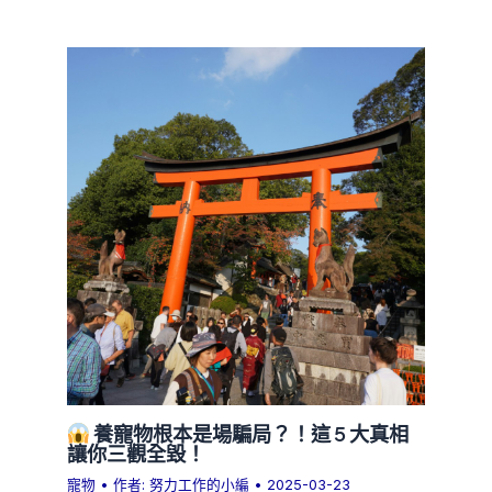
養寵物根本是場騙局？！這 5 大真相
讓你三觀全毀！
寵物
• 作者:
努力工作的小編
•
2025-03-23