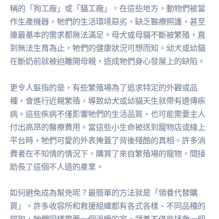
稱的「狗工廠」或「貓工廠」。在這些地方，動物們被當
作生產機器，牠們的生活環境惡劣，缺乏醫療照護，甚至
連最基本的需求都無法滿足。母犬或母貓不斷被繁殖，直
到無法生育為止，牠們的健康狀況可想而知。幼犬或幼貓
在斷奶前就被迫離開母親，造成牠們身心發展上的缺陷。
更令人髮指的是，有些繁殖場為了追求特定的外觀或品
種，會進行近親繁殖，導致幼犬或幼貓天生就帶有遺傳疾
病。這些疾病不僅影響牠們的生活品質，也可能需要主人
付出高昂的醫療費用。當這些小生命被送到寵物店或線上
平台時，牠們可愛的外表掩蓋了背後殘酷的真相。許多消
費者在不知情的情況下，購買了來自繁殖場的寵物，間接
助長了這個不人道的產業。
如何避免成為幫兇呢？最簡單的方法就是「領養代替購
買」。許多收容所和救援組織都有各式各樣、不同品種的
貓狗，牠們同樣需要一個溫暖的家。領養不僅能拯救一個