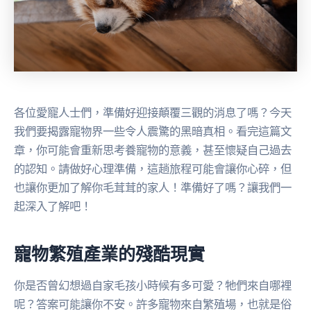
各位愛寵人士們，準備好迎接顛覆三觀的消息了嗎？今天
我們要揭露寵物界一些令人震驚的黑暗真相。看完這篇文
章，你可能會重新思考養寵物的意義，甚至懷疑自己過去
的認知。請做好心理準備，這趟旅程可能會讓你心碎，但
也讓你更加了解你毛茸茸的家人！準備好了嗎？讓我們一
起深入了解吧！
寵物繁殖產業的殘酷現實
你是否曾幻想過自家毛孩小時候有多可愛？牠們來自哪裡
呢？答案可能讓你不安。許多寵物來自繁殖場，也就是俗