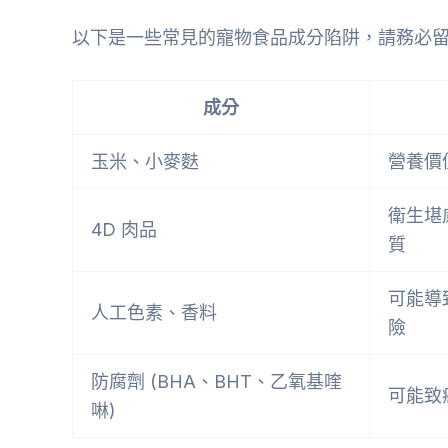
以下是一些常見的寵物食品成分陷阱，請務必
成分
玉米、小麥麩
營養價
衛生堪
4D 肉品
質
可能導
人工色素、香料
險
防腐劑 (BHA、BHT、乙氧基喹
可能致
啉)