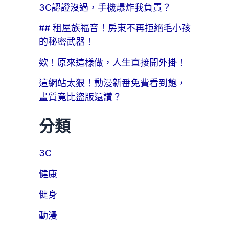
3C認證沒過，手機爆炸我負責？
## 租屋族福音！房東不再拒絕毛小孩
的秘密武器！
欸！原來這樣做，人生直接開外掛！
這網站太狠！動漫新番免費看到飽，
畫質竟比盜版還讚？
分類
3C
健康
健身
動漫