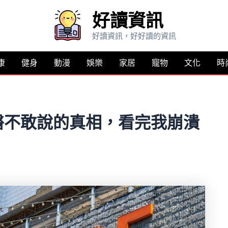
好讀資訊
好讀資訊，好好讀的資訊
康
健身
動漫
娛樂
家居
寵物
文化
時
醫不敢說的真相，看完我崩潰