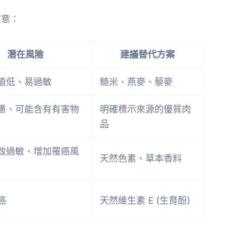
留意：
潛在風險
建議替代方案
值低、易過敏
糙米、燕麥、藜麥
慮、可能含有有害物
明確標示來源的優質肉
品
致過敏、增加罹癌風
天然色素、草本香料
癌
天然維生素 E (生育酚)