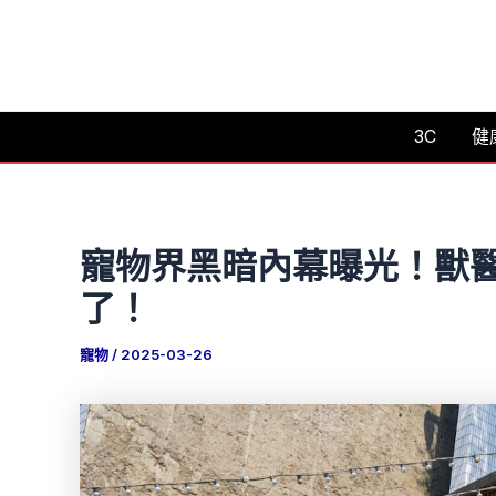
跳
至
主
要
3C
健
內
容
寵物界黑暗內幕曝光！獸
了！
寵物
/
2025-03-26