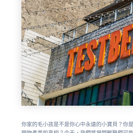
你家的毛小孩是不是你心中永遠的小寶貝？你
寵物產業的真相？今天，我們將揭開獸醫們可