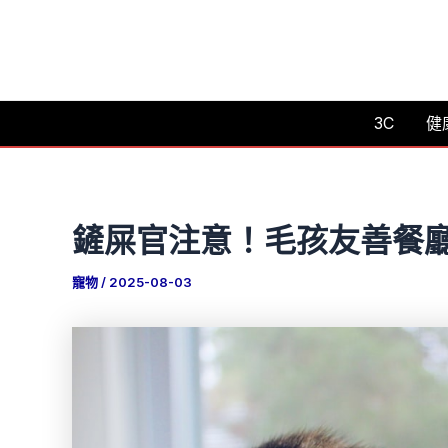
跳
至
主
要
3C
健
內
容
鏟屎官注意！毛孩友善餐廳
寵物
/
2025-08-03