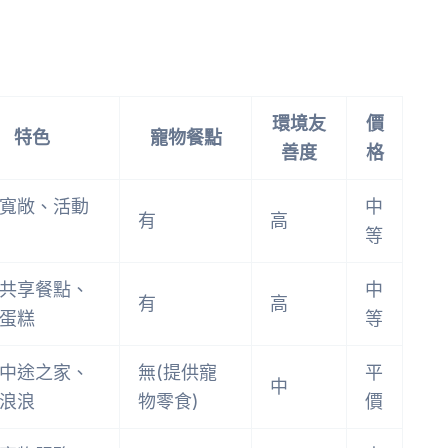
環境友
價
特色
寵物餐點
善度
格
寬敞、活動
中
有
高
等
共享餐點、
中
有
高
蛋糕
等
中途之家、
無(提供寵
平
中
浪浪
物零食)
價