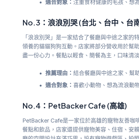
適合對象：
注重食材健康的毛孩、想
No.3：浪浪別哭 (台北、台中、台南
「浪浪別哭」是一家結合了餐廳與中途之家的
領養的貓貓狗狗互動。店家將部分營收用於幫
盡一份心力。餐點以輕食、簡餐為主，口味清
推薦理由：
結合餐廳與中途之家、幫
適合對象：
喜歡小動物、想為流浪動
No.4：PetBacker Cafe (高雄)
PetBacker Cafe是一家位於高雄的寵物
餐點和飲品，店家還提供寵物美容、住宿、安
廳的空間設計充滿巧思，設有寵物遊戲區、拍