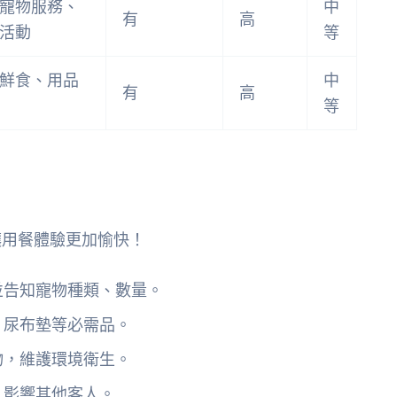
寵物服務、
中
有
高
活動
等
鮮食、用品
中
有
高
等
讓用餐體驗更加愉快！
並告知寵物種類、數量。
、尿布墊等必需品。
物，維護環境衛生。
，影響其他客人。