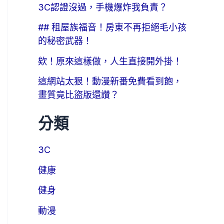
3C認證沒過，手機爆炸我負責？
## 租屋族福音！房東不再拒絕毛小孩
的秘密武器！
欸！原來這樣做，人生直接開外掛！
這網站太狠！動漫新番免費看到飽，
畫質竟比盜版還讚？
分類
3C
健康
健身
動漫