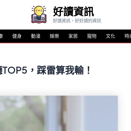
好讀資訊
好讀資訊，好好讀的資訊
康
健身
動漫
娛樂
家居
寵物
文化
時
TOP5，踩雷算我輸！