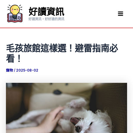
跳
好讀資訊
至
Mai
主
好讀資訊，好好讀的資訊
要
Men
內
容
毛孩旅館這樣選！避雷指南必
看！
寵物
/
2025-08-02