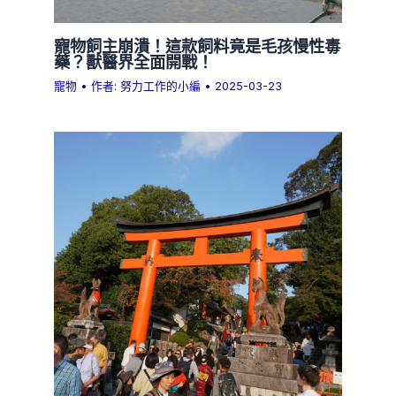
寵物飼主崩潰！這款飼料竟是毛孩慢性毒
藥？獸醫界全面開戰！
寵物
• 作者:
努力工作的小編
•
2025-03-23