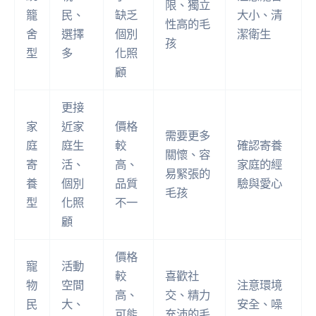
限、獨立
籠
民、
缺乏
大小、清
性高的毛
舍
選擇
個別
潔衛生
孩
型
多
化照
顧
更接
家
近家
價格
需要更多
庭
庭生
較
確認寄養
關懷、容
寄
活、
高、
家庭的經
易緊張的
養
個別
品質
驗與愛心
毛孩
型
化照
不一
顧
價格
寵
活動
較
喜歡社
物
空間
注意環境
高、
交、精力
民
大、
安全、噪
可能
充沛的毛