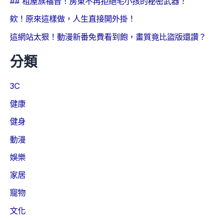
## 租屋族福音！房東不再拒絕毛小孩的秘密武器！
欸！原來這樣做，人生直接開外掛！
這網站太狠！動漫新番免費看到飽，畫質竟比盜版還讚？
分類
3C
健康
健身
動漫
娛樂
家居
寵物
文化