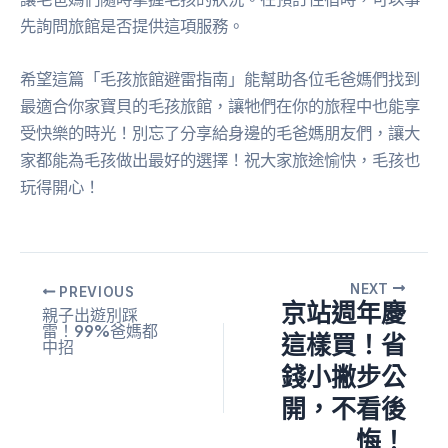
先詢問旅館是否提供這項服務。
希望這篇「毛孩旅館避雷指南」能幫助各位毛爸媽們找到
最適合你家寶貝的毛孩旅館，讓牠們在你的旅程中也能享
受快樂的時光！別忘了分享給身邊的毛爸媽朋友們，讓大
家都能為毛孩做出最好的選擇！祝大家旅途愉快，毛孩也
玩得開心！
NEXT
PREVIOUS
京站週年慶
親子出遊別踩
雷！99%爸媽都
這樣買！省
中招
錢小撇步公
開，不看後
悔！