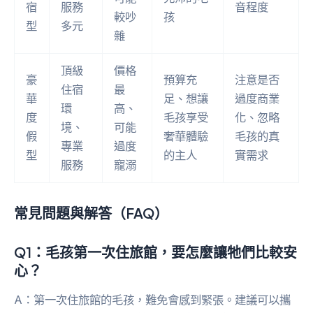
宿
服務
音程度
較吵
孩
型
多元
雜
頂級
價格
豪
預算充
注意是否
住宿
最
華
足、想讓
過度商業
環
高、
度
毛孩享受
化、忽略
境、
可能
假
奢華體驗
毛孩的真
專業
過度
型
的主人
實需求
服務
寵溺
常見問題與解答（FAQ）
Q1：毛孩第一次住旅館，要怎麼讓牠們比較安
心？
A：第一次住旅館的毛孩，難免會感到緊張。建議可以攜