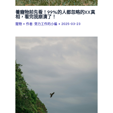
養寵物前先看！99%的人都忽略的XX真
相，看完我崩潰了！
寵物
• 作者:
努力工作的小編
•
2025-03-23