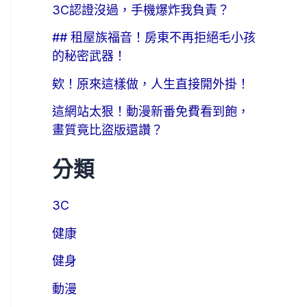
3C認證沒過，手機爆炸我負責？
## 租屋族福音！房東不再拒絕毛小孩
的秘密武器！
欸！原來這樣做，人生直接開外掛！
這網站太狠！動漫新番免費看到飽，
畫質竟比盜版還讚？
分類
3C
健康
健身
動漫