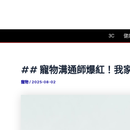
跳
至
主
要
3C
健
內
容
## 寵物溝通師爆紅！我
寵物
/
2025-08-02