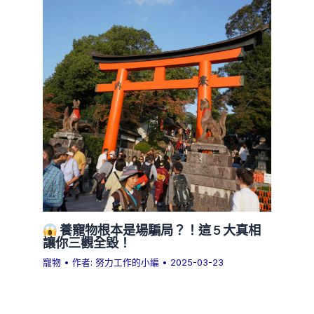
養寵物根本是場騙局？！這 5 大真相
讓你三觀全毀！
寵物
• 作者:
努力工作的小編
•
2025-03-23