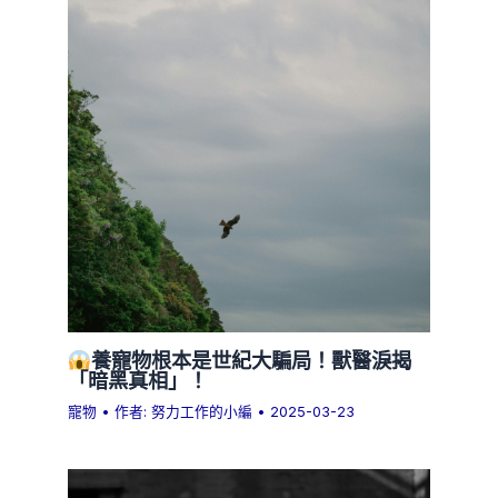
養寵物根本是世紀大騙局！獸醫淚揭
「暗黑真相」！
寵物
• 作者:
努力工作的小編
•
2025-03-23