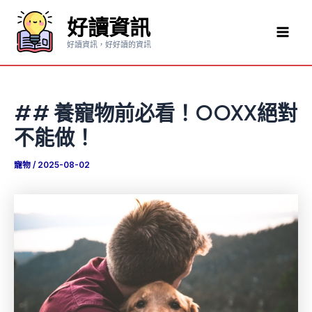
跳
好讀資訊
至
Mai
主
好讀資訊，好好讀的資訊
要
Men
內
容
## 養寵物前必看！OOXX絕對
不能做！
寵物
/
2025-08-02