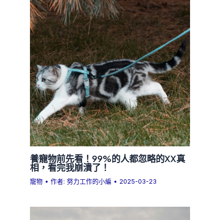
養寵物前先看！99%的人都忽略的XX真
相，看完我崩潰了！
寵物
• 作者:
努力工作的小編
•
2025-03-23