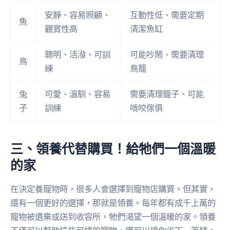
安靜、容易照顧、
互動性低、需要定期
魚
觀賞性高
清潔魚缸
聰明、活潑、可訓
可能吵鬧、需要清理
鳥
練
鳥籠
兔
可愛、溫馴、容易
需要清理籠子、可能
子
訓練
啃咬傢俱
三、領養代替購買！給牠們一個溫暖
的家
在決定養寵物時，很多人會選擇到寵物店購買。但其實，
還有一個更好的選擇，那就是領養。每年都有成千上萬的
寵物被遺棄或送到收容所，牠們渴望一個溫暖的家。領養