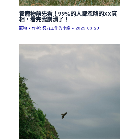
養寵物前先看！99%的人都忽略的XX真
相，看完我崩潰了！
寵物
• 作者:
努力工作的小編
•
2025-03-23