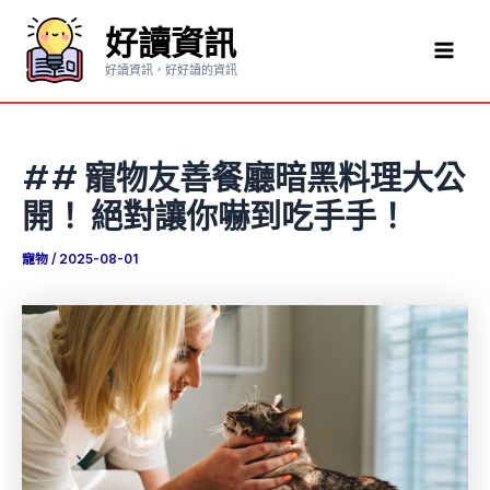
跳
好讀資訊
至
Mai
主
好讀資訊，好好讀的資訊
要
Men
內
容
## 寵物友善餐廳暗黑料理大公
開！ 絕對讓你嚇到吃手手！
寵物
/
2025-08-01