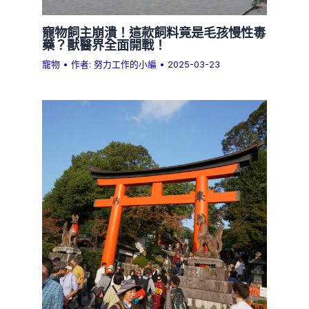
寵物飼主崩潰！這款飼料竟是毛孩慢性毒
藥？獸醫界全面開戰！
寵物
• 作者:
努力工作的小編
•
2025-03-23