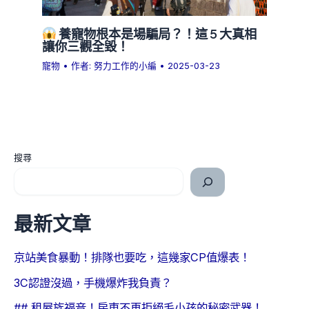
養寵物根本是場騙局？！這 5 大真相
讓你三觀全毀！
寵物
• 作者:
努力工作的小編
•
2025-03-23
搜尋
最新文章
京站美食暴動！排隊也要吃，這幾家CP值爆表！
3C認證沒過，手機爆炸我負責？
## 租屋族福音！房東不再拒絕毛小孩的秘密武器！