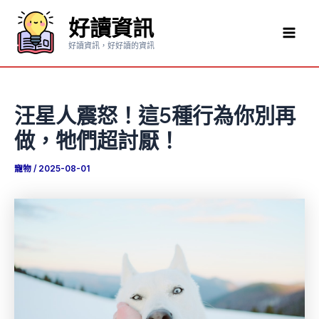
跳
好讀資訊
至
Mai
主
好讀資訊，好好讀的資訊
要
Men
內
容
汪星人震怒！這5種行為你別再
做，牠們超討厭！
寵物
/
2025-08-01