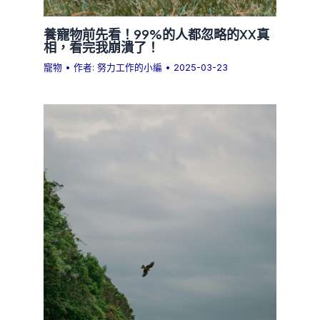
養寵物前先看！99%的人都忽略的XX真
相，看完我崩潰了！
寵物
• 作者:
努力工作的小編
•
2025-03-23