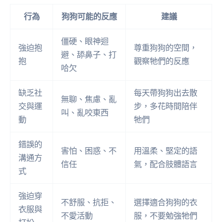
行為
狗狗可能的反應
建議
僵硬、眼神迴
強迫抱
尊重狗狗的空間，
避、舔鼻子、打
抱
觀察牠們的反應
哈欠
缺乏社
每天帶狗狗出去散
無聊、焦慮、亂
交與運
步，多花時間陪伴
叫、亂咬東西
動
牠們
錯誤的
害怕、困惑、不
用溫柔、堅定的語
溝通方
信任
氣，配合肢體語言
式
強迫穿
不舒服、抗拒、
選擇適合狗狗的衣
衣服與
不愛活動
服，不要勉強牠們