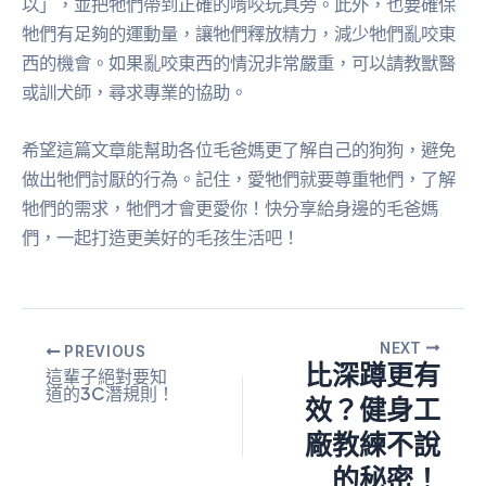
以」，並把牠們帶到正確的啃咬玩具旁。此外，也要確保
牠們有足夠的運動量，讓牠們釋放精力，減少牠們亂咬東
西的機會。如果亂咬東西的情況非常嚴重，可以請教獸醫
或訓犬師，尋求專業的協助。
希望這篇文章能幫助各位毛爸媽更了解自己的狗狗，避免
做出牠們討厭的行為。記住，愛牠們就要尊重牠們，了解
牠們的需求，牠們才會更愛你！快分享給身邊的毛爸媽
們，一起打造更美好的毛孩生活吧！
NEXT
PREVIOUS
比深蹲更有
這輩子絕對要知
道的3C潛規則！
效？健身工
廠教練不說
的秘密！