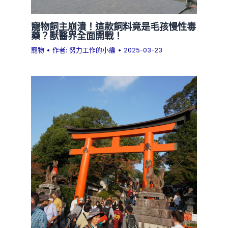
寵物飼主崩潰！這款飼料竟是毛孩慢性毒
藥？獸醫界全面開戰！
寵物
• 作者:
努力工作的小編
•
2025-03-23