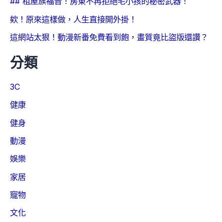
## 租屋族福音！房東不再拒絕毛小孩的秘密武器！
欸！原來這樣做，人生直接開外掛！
這網站太狠！動漫新番免費看到飽，畫質竟比盜版還讚？
分類
3C
健康
健身
動漫
娛樂
家居
寵物
文化