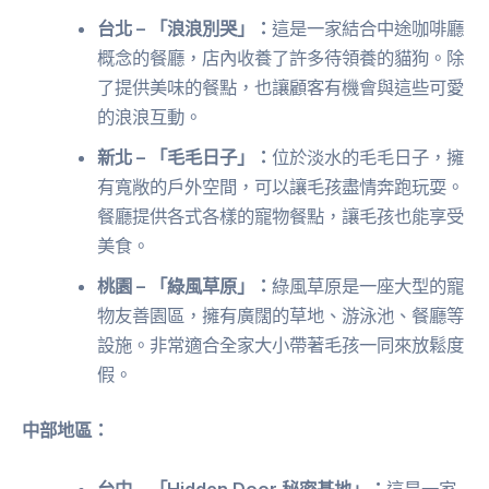
台北 – 「浪浪別哭」：
這是一家結合中途咖啡廳
概念的餐廳，店內收養了許多待領養的貓狗。除
了提供美味的餐點，也讓顧客有機會與這些可愛
的浪浪互動。
新北 – 「毛毛日子」：
位於淡水的毛毛日子，擁
有寬敞的戶外空間，可以讓毛孩盡情奔跑玩耍。
餐廳提供各式各樣的寵物餐點，讓毛孩也能享受
美食。
桃園 – 「綠風草原」：
綠風草原是一座大型的寵
物友善園區，擁有廣闊的草地、游泳池、餐廳等
設施。非常適合全家大小帶著毛孩一同來放鬆度
假。
中部地區：
台中 – 「Hidden Door 秘密基地」：
這是一家