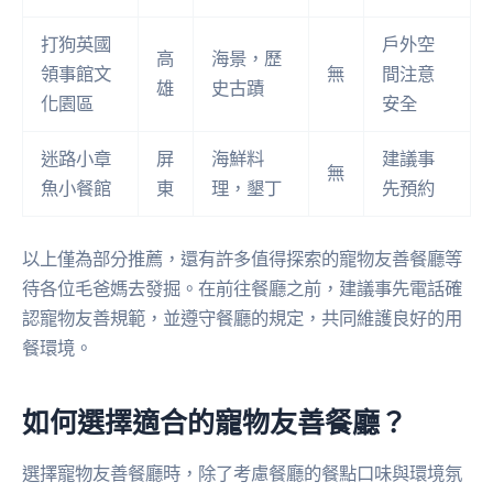
打狗英國
戶外空
高
海景，歷
領事館文
無
間注意
雄
史古蹟
化園區
安全
迷路小章
屏
海鮮料
建議事
無
魚小餐館
東
理，墾丁
先預約
以上僅為部分推薦，還有許多值得探索的寵物友善餐廳等
待各位毛爸媽去發掘。在前往餐廳之前，建議事先電話確
認寵物友善規範，並遵守餐廳的規定，共同維護良好的用
餐環境。
如何選擇適合的寵物友善餐廳？
選擇寵物友善餐廳時，除了考慮餐廳的餐點口味與環境氛