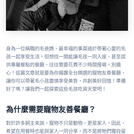
身為一位稱職的毛爸媽，最幸福的事莫過於帶著心愛的毛
孩一起享受生活。但想找一間能讓毛孩一同入座，甚至提
供專屬餐點的餐廳，往往需要花費不少時間搜尋。別擔
心！這篇文章就是要為你揭露全台精選的寵物友善餐廳，
讓你可以帶著毛小孩盡情享受美食，共創美好回憶！準備
好了嗎？讓我們一起探索這些毛孩吃貨天堂吧！
為什麼需要寵物友善餐廳？
對於許多飼主來說，寵物不只是動物，更是家人。因此，
希望在用餐時也能與家人一同分享，而不是將牠們獨自留