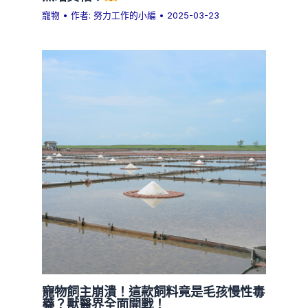
寵物
• 作者:
努力工作的小編
•
2025-03-23
寵物飼主崩潰！這款飼料竟是毛孩慢性毒
藥？獸醫界全面開戰！