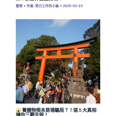
寵物
• 作者:
努力工作的小編
•
2025-03-23
養寵物根本是場騙局？！這 5 大真相
讓你三觀全毀！