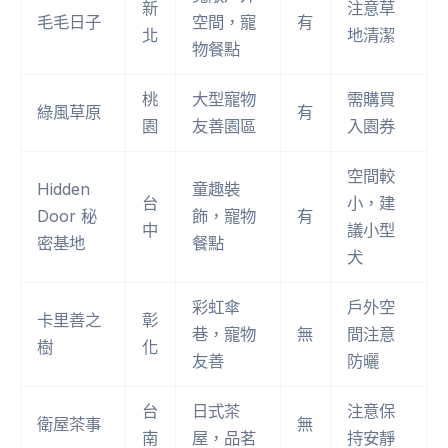
新
注意草
毛毛日子
空間，寵
有
北
地清潔
物餐點
桃
大型寵物
需購買
綠風草原
有
園
友善園區
入園券
空間較
Hidden
童趣裝
台
小，建
Door 秘
飾，寵物
有
中
議小型
密基地
餐點
犬
彩虹傘
戶外空
卡里善之
彰
巷，寵物
無
間注意
樹
化
友善
防曬
台
日式茶
注意保
衛屋茶事
無
南
屋，品茗
持安靜