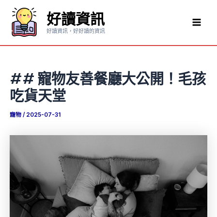
跳
好讀資訊
至
Mai
主
好讀資訊，好好讀的資訊
要
Men
內
容
## 寵物友善餐廳大公開！毛孩
吃貨天堂
寵物
/
2025-07-31