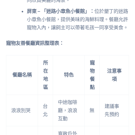
同欣賞美麗的海景。
屏東 – 「迷路小章魚小餐館」：
位於墾丁的迷路
小章魚小餐館，提供美味的海鮮料理。餐廳允許
寵物入內，讓飼主可以帶著毛孩一同享受美食。
寵物友善餐廳資訊整理表：
所
寵
在
物
注意事
餐廳名稱
特色
地
餐
項
區
點
中途咖啡
台
建議事
浪浪別哭
廳，浪浪
無
北
先預約
互動
寬敞戶外