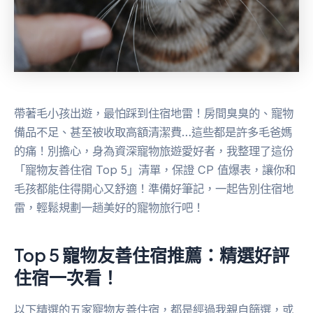
帶著毛小孩出遊，最怕踩到住宿地雷！房間臭臭的、寵物
備品不足、甚至被收取高額清潔費…這些都是許多毛爸媽
的痛！別擔心，身為資深寵物旅遊愛好者，我整理了這份
「寵物友善住宿 Top 5」清單，保證 CP 值爆表，讓你和
毛孩都能住得開心又舒適！準備好筆記，一起告別住宿地
雷，輕鬆規劃一趟美好的寵物旅行吧！
Top 5 寵物友善住宿推薦：精選好評
住宿一次看！
以下精選的五家寵物友善住宿，都是經過我親自篩選，或