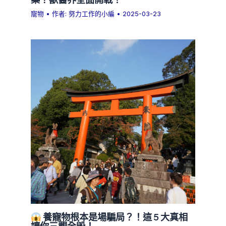
寵物
• 作者:
努力工作的小編
•
2025-03-23
養寵物根本是場騙局？！這 5 大真相
讓你三觀全毀！