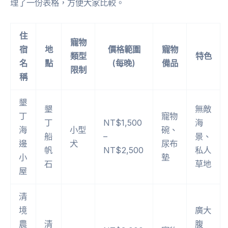
理了一份表格，方便大家比較。
住
寵物
宿
地
價格範圍
寵物
類型
特色
名
點
(每晚)
備品
限制
稱
墾
墾
無敵
丁
寵物
丁
NT$1,500
海
海
小型
碗、
船
–
景、
邊
犬
尿布
帆
NT$2,500
私人
小
墊
石
草地
屋
清
境
廣大
農
清
腹