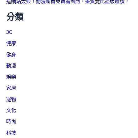
這網站太狠！動漫新番免費看到飽，畫質竟比盜版還讚？
分類
3C
健康
健身
動漫
娛樂
家居
寵物
文化
時尚
科技