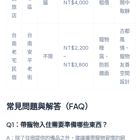
貓
NT$4,000
租借
鬧中
旅
區
取靜
店
古都
台
台
寵物
風
南
南
NT$2,200
睡
情、
老
安
不限
–
窩、
寵物
宅
平
NT$3,800
防抓
友善
民
老
牆面
空間
宿
街
設計
常見問題與解答（FAQ）
Q1：帶寵物入住需要準備哪些東西？
A：除了住宿提供的備品之外，建議攜帶寵物習慣的飼