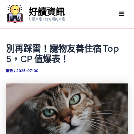
跳
好讀資訊
至
Mai
主
好讀資訊，好好讀的資訊
要
Men
內
容
別再踩雷！寵物友善住宿 Top
5，CP 值爆表！
寵物
/
2025-07-30