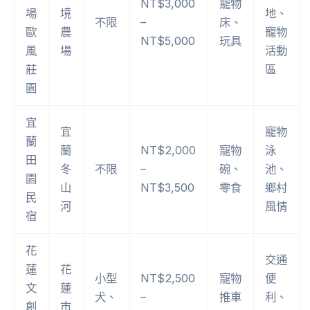
NT$3,000
寵物
場
境
地、
不限
–
床、
歐
農
寵物
NT$5,000
玩具
風
場
活動
莊
區
園
宜
宜
寵物
蘭
蘭
NT$2,000
寵物
泳
田
冬
不限
–
碗、
池、
園
山
NT$3,500
零食
鄉村
民
河
風情
宿
花
交通
蓮
花
小型
NT$2,500
寵物
便
文
蓮
犬、
–
推車
利、
創
市