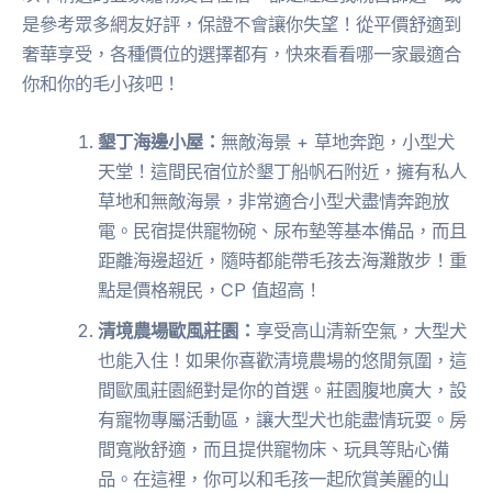
是參考眾多網友好評，保證不會讓你失望！從平價舒適到
奢華享受，各種價位的選擇都有，快來看看哪一家最適合
你和你的毛小孩吧！
墾丁海邊小屋：
無敵海景 + 草地奔跑，小型犬
天堂！這間民宿位於墾丁船帆石附近，擁有私人
草地和無敵海景，非常適合小型犬盡情奔跑放
電。民宿提供寵物碗、尿布墊等基本備品，而且
距離海邊超近，隨時都能帶毛孩去海灘散步！重
點是價格親民，CP 值超高！
清境農場歐風莊園：
享受高山清新空氣，大型犬
也能入住！如果你喜歡清境農場的悠閒氛圍，這
間歐風莊園絕對是你的首選。莊園腹地廣大，設
有寵物專屬活動區，讓大型犬也能盡情玩耍。房
間寬敞舒適，而且提供寵物床、玩具等貼心備
品。在這裡，你可以和毛孩一起欣賞美麗的山