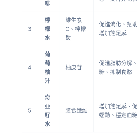
啡
檸
維生素
促進消化、幫
3
檬
C、檸檬
增加飽足感
水
酸
葡
萄
促進脂肪分解
4
柚皮苷
柚
糖、抑制食慾
汁
奇
亞
增加飽足感、
5
膳食纖維
籽
蠕動、穩定血
水