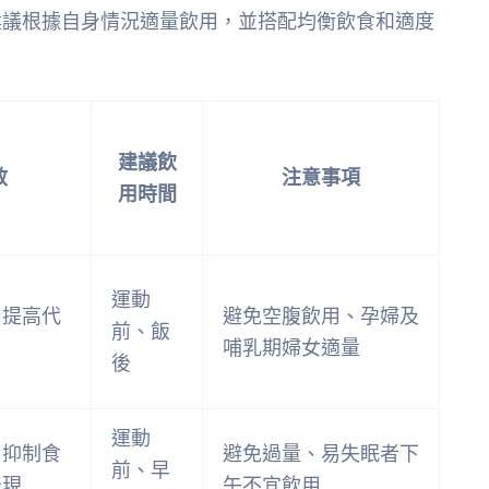
建議根據自身情況適量飲用，並搭配均衡飲食和適度
建議飲
效
注意事項
用時間
運動
、提高代
避免空腹飲用、孕婦及
前、飯
哺乳期婦女適量
後
運動
、抑制食
避免過量、易失眠者下
前、早
表現
午不宜飲用