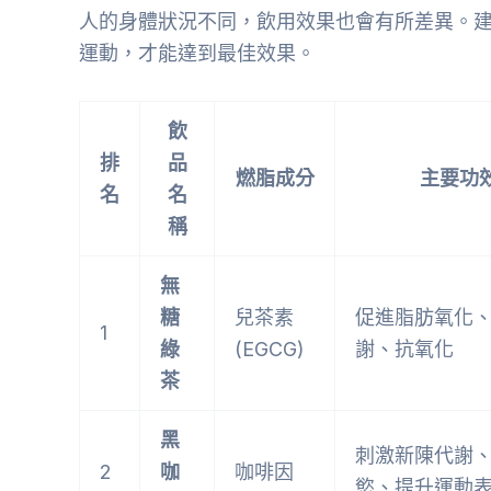
人的身體狀況不同，飲用效果也會有所差異。
運動，才能達到最佳效果。
飲
排
品
燃脂成分
主要功
名
名
稱
無
糖
兒茶素
促進脂肪氧化
1
綠
(EGCG)
謝、抗氧化
茶
黑
刺激新陳代謝
2
咖
咖啡因
慾、提升運動