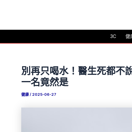
跳
至
主
要
3C
健
內
容
別再只喝水！醫生死都不說
一名竟然是
健康
/
2025-06-27