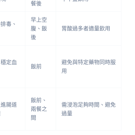
餐後
早上空
助排毒、
腹、飯
胃酸過多者適量飲用
後
、穩定血
避免與特定藥物同時服
飯前
用
飯前、
促進腸道
需浸泡足夠時間、避免
兩餐之
糖
過量
間