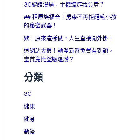
3C認證沒過，手機爆炸我負責？
## 租屋族福音！房東不再拒絕毛小孩
的秘密武器！
欸！原來這樣做，人生直接開外掛！
這網站太狠！動漫新番免費看到飽，
畫質竟比盜版還讚？
分類
3C
健康
健身
動漫