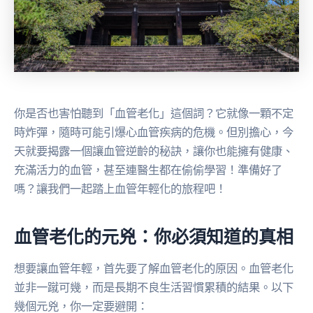
你是否也害怕聽到「血管老化」這個詞？它就像一顆不定
時炸彈，隨時可能引爆心血管疾病的危機。但別擔心，今
天就要揭露一個讓血管逆齡的秘訣，讓你也能擁有健康、
充滿活力的血管，甚至連醫生都在偷偷學習！準備好了
嗎？讓我們一起踏上血管年輕化的旅程吧！
血管老化的元兇：你必須知道的真相
想要讓血管年輕，首先要了解血管老化的原因。血管老化
並非一蹴可幾，而是長期不良生活習慣累積的結果。以下
幾個元兇，你一定要避開：