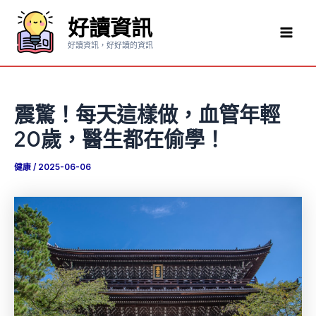
跳
好讀資訊
至
Mai
主
好讀資訊，好好讀的資訊
要
Men
內
容
震驚！每天這樣做，血管年輕
20歲，醫生都在偷學！
健康
/
2025-06-06