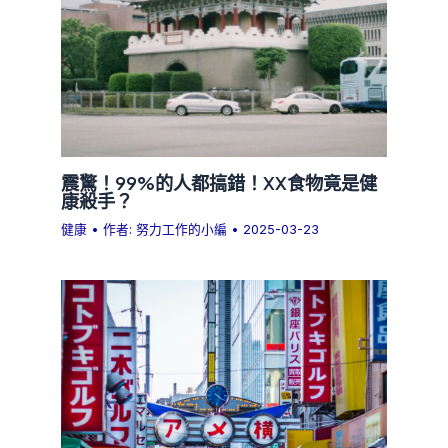
震驚！99%的人都搞錯！XX食物竟是健
康殺手？
健康
• 作者:
努力工作的小編
•
2025-03-23