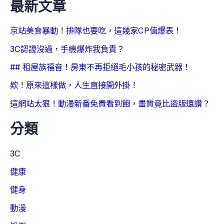
最新文章
京站美食暴動！排隊也要吃，這幾家CP值爆表！
3C認證沒過，手機爆炸我負責？
## 租屋族福音！房東不再拒絕毛小孩的秘密武器！
欸！原來這樣做，人生直接開外掛！
這網站太狠！動漫新番免費看到飽，畫質竟比盜版還讚？
分類
3C
健康
健身
動漫