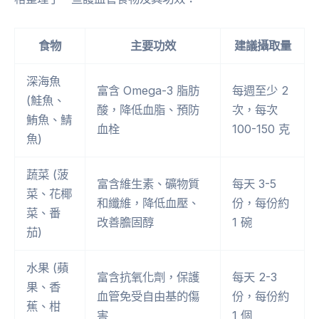
食物
主要功效
建議攝取量
深海魚
富含 Omega-3 脂肪
每週至少 2
(鮭魚、
酸，降低血脂、預防
次，每次
鮪魚、鯖
血栓
100-150 克
魚)
蔬菜 (菠
富含維生素、礦物質
每天 3-5
菜、花椰
和纖維，降低血壓、
份，每份約
菜、番
改善膽固醇
1 碗
茄)
水果 (蘋
富含抗氧化劑，保護
每天 2-3
果、香
血管免受自由基的傷
份，每份約
蕉、柑
害
1 個