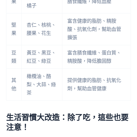
果
膳食纖維，降低血壓
橘子
富含健康的脂肪、精胺
堅
杏仁、核桃、
酸、抗氧化劑，幫助血管
果
腰果、花生
擴張
豆
黃豆、黑豆、
富含膳食纖維、蛋白質、
類
紅豆、綠豆
精胺酸，降低膽固醇
橄欖油、酪
其
提供健康的脂肪、抗氧化
梨、大蒜、綠
他
劑，幫助血管健康
茶
生活習慣大改造：除了吃，這些也要
注意！