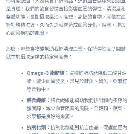
你可能聽過「人如其食」這句話，這對血管健康來說簡直
是真理！我們的飲食習慣直接影響血管的彈性、清潔度和
整體功能。長期攝取高油、高鹽、高糖的食物，就像在血
管裡堆積垃圾，久而久之就會造成血管硬化、阻塞，增加
心血管疾病的風險。
那麼，哪些食物能幫助我們清理血管、保持彈性呢？關鍵
就在於攝取足夠的特定營養素：
Omega-3 脂肪酸：
這種好脂肪能降低三酸甘油
酯，減少血管發炎，常見於鮭魚、鯖魚、亞麻籽
等食物中。
膳食纖維：
膳食纖維能幫助我們排出體內多餘的
膽固醇，減少血管阻塞的風險，全穀類、蔬菜、
水果都是良好的來源。
抗氧化劑：
抗氧化劑能對抗自由基，保護血管內