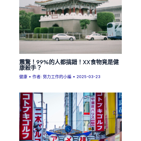
震驚！99%的人都搞錯！XX食物竟是健
康殺手？
健康
• 作者:
努力工作的小編
•
2025-03-23