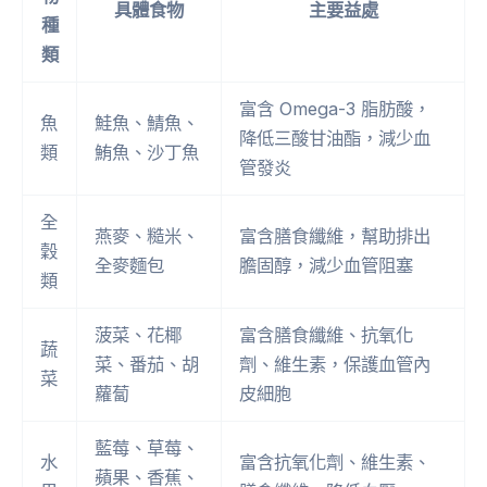
具體食物
主要益處
種
類
富含 Omega-3 脂肪酸，
魚
鮭魚、鯖魚、
降低三酸甘油酯，減少血
類
鮪魚、沙丁魚
管發炎
全
燕麥、糙米、
富含膳食纖維，幫助排出
穀
全麥麵包
膽固醇，減少血管阻塞
類
菠菜、花椰
富含膳食纖維、抗氧化
蔬
菜、番茄、胡
劑、維生素，保護血管內
菜
蘿蔔
皮細胞
藍莓、草莓、
水
富含抗氧化劑、維生素、
蘋果、香蕉、