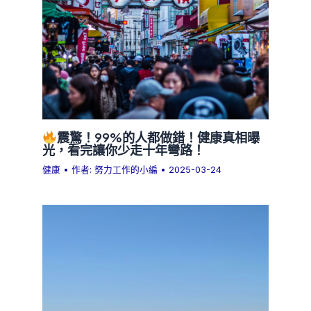
震驚！99%的人都做錯！健康真相曝
光，看完讓你少走十年彎路！
健康
• 作者:
努力工作的小編
•
2025-03-24