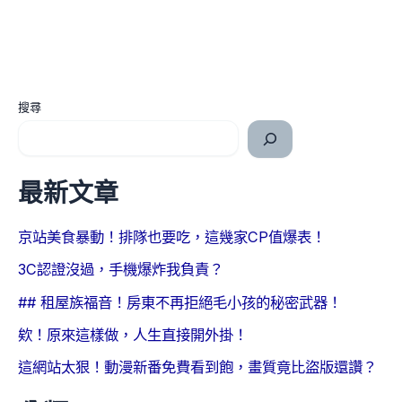
搜尋
最新文章
京站美食暴動！排隊也要吃，這幾家CP值爆表！
3C認證沒過，手機爆炸我負責？
## 租屋族福音！房東不再拒絕毛小孩的秘密武器！
欸！原來這樣做，人生直接開外掛！
這網站太狠！動漫新番免費看到飽，畫質竟比盜版還讚？