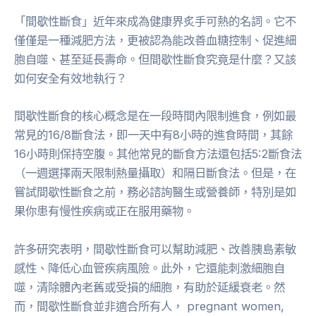
「間歇性斷食」近年來成為健康界炙手可熱的名詞。它不
僅僅是一種減肥方法，更被認為能改善血糖控制、促進細
胞自噬、甚至延長壽命。但間歇性斷食究竟是什麼？又該
如何安全有效地執行？
間歇性斷食的核心概念是在一段時間內限制進食，例如最
常見的16/8斷食法，即一天中有8小時的進食時間，其餘
16小時則保持空腹。其他常見的斷食方法還包括5:2斷食法
（一週選擇兩天限制熱量攝取）和隔日斷食法。但是，在
嘗試間歇性斷食之前，務必諮詢醫生或營養師，特別是如
果你患有慢性疾病或正在服用藥物。
許多研究表明，間歇性斷食可以幫助減肥、改善胰島素敏
感性、降低心血管疾病風險。此外，它還能刺激細胞自
噬，清除體內老舊或受損的細胞，有助於延緩衰老。然
而，間歇性斷食並非適合所有人， pregnant women,