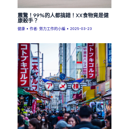
震驚！99%的人都搞錯！XX食物竟是健
康殺手？
健康
• 作者:
努力工作的小編
•
2025-03-23