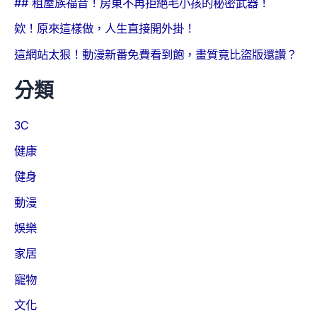
## 租屋族福音！房東不再拒絕毛小孩的秘密武器！
欸！原來這樣做，人生直接開外掛！
這網站太狠！動漫新番免費看到飽，畫質竟比盜版還讚？
分類
3C
健康
健身
動漫
娛樂
家居
寵物
文化