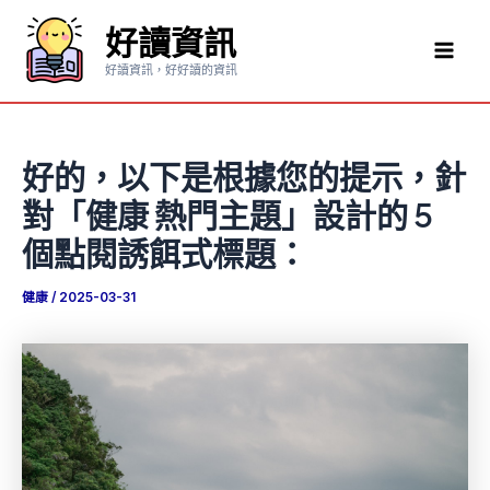
跳
好讀資訊
至
Mai
主
好讀資訊，好好讀的資訊
要
Men
內
容
好的，以下是根據您的提示，針
對「健康 熱門主題」設計的 5
個點閱誘餌式標題：
健康
/
2025-03-31