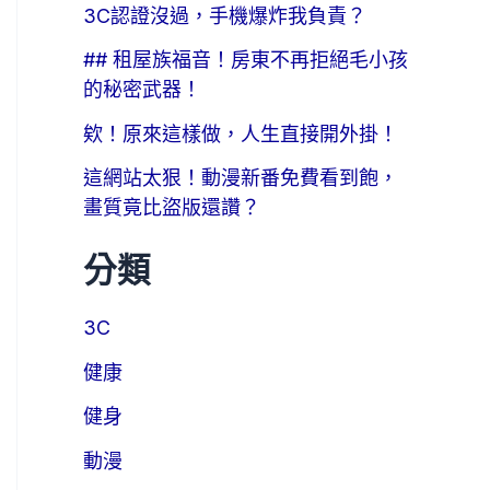
3C認證沒過，手機爆炸我負責？
## 租屋族福音！房東不再拒絕毛小孩
的秘密武器！
欸！原來這樣做，人生直接開外掛！
這網站太狠！動漫新番免費看到飽，
畫質竟比盜版還讚？
分類
3C
健康
健身
動漫