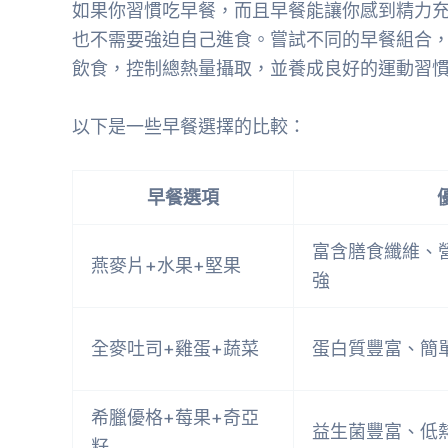
如果你習慣吃早餐，而且早餐能讓你感到精力
也不需要強迫自己進食。嘗試不同的早餐組合
飲食，控制總熱量攝取，並養成良好的運動習
以下是一些早餐選擇的比較：
早餐選項
富含膳食纖維、
燕麥片+水果+堅果
強
全麥吐司+雞蛋+蔬菜
蛋白質豐富、簡
希臘優格+莓果+奇亞
益生菌豐富、低
籽