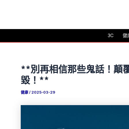
跳
至
主
要
3C
健
內
容
**別再相信那些鬼話！顛
毀！**
健康
/
2025-03-29