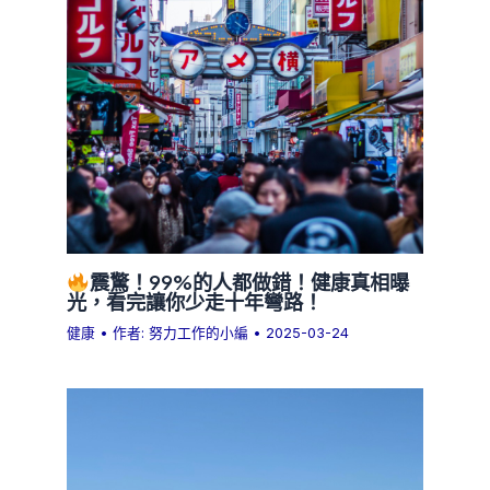
震驚！99%的人都做錯！健康真相曝
光，看完讓你少走十年彎路！
健康
• 作者:
努力工作的小編
•
2025-03-24