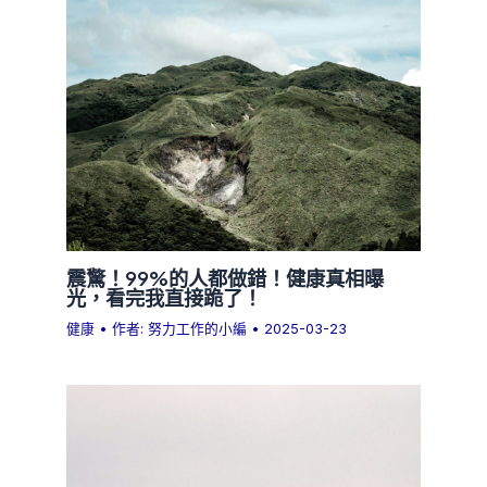
震驚！99%的人都做錯！健康真相曝
光，看完我直接跪了！
健康
• 作者:
努力工作的小編
•
2025-03-23