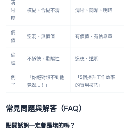
清
晰
模糊、含糊不清
清晰、簡潔、明確
度
價
空洞、無價值
有價值、有信息量
值
倫
不道德、欺騙性
道德、透明
理
例
「你絕對想不到他
「5個提升工作效率
子
竟然…！」
的實用技巧」
常見問題與解答（FAQ）
點閱誘餌一定都是壞的嗎？