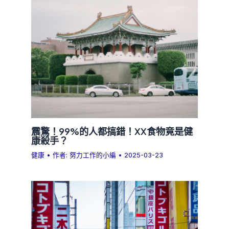
震驚！99%的人都搞錯！XX食物竟是健
康殺手？
健康
• 作者:
努力工作的小編
•
2025-03-23