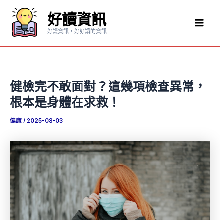
跳
好讀資訊
至
Mai
主
好讀資訊，好好讀的資訊
要
Men
內
容
健檢完不敢面對？這幾項檢查異常，
根本是身體在求救！
健康
/
2025-08-03