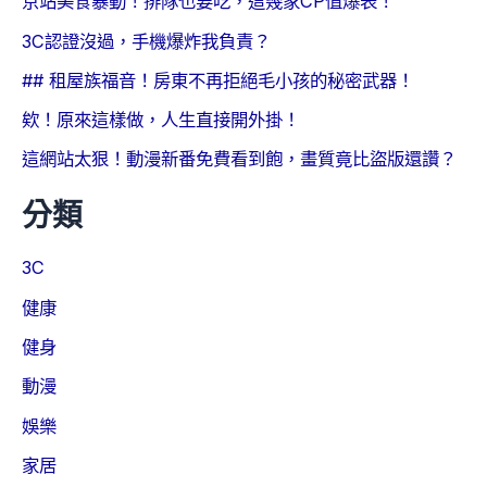
京站美食暴動！排隊也要吃，這幾家CP值爆表！
3C認證沒過，手機爆炸我負責？
## 租屋族福音！房東不再拒絕毛小孩的秘密武器！
欸！原來這樣做，人生直接開外掛！
這網站太狠！動漫新番免費看到飽，畫質竟比盜版還讚？
分類
3C
健康
健身
動漫
娛樂
家居