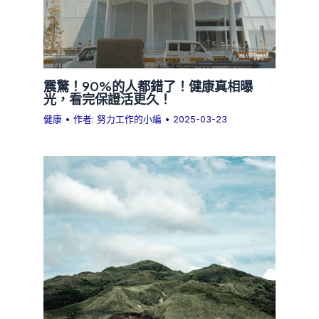
震驚！90%的人都錯了！健康真相曝
光，看完保證活更久！
健康
• 作者:
努力工作的小編
•
2025-03-23