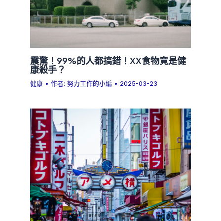
震驚！99%的人都搞錯！XX食物竟是健
康殺手？
健康
• 作者:
努力工作的小編
•
2025-03-23