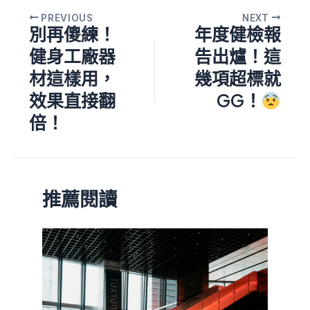
PREVIOUS
NEXT
別再傻練！
年度健檢報
健身工廠器
告出爐！這
材這樣用，
幾項超標就
效果直接翻
GG！
倍！
推薦閱讀