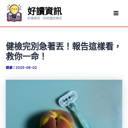
跳
好讀資訊
至
Mai
主
好讀資訊，好好讀的資訊
要
Men
內
容
健檢完別急著丟！報告這樣看，
救你一命！
健康
/
2025-08-02