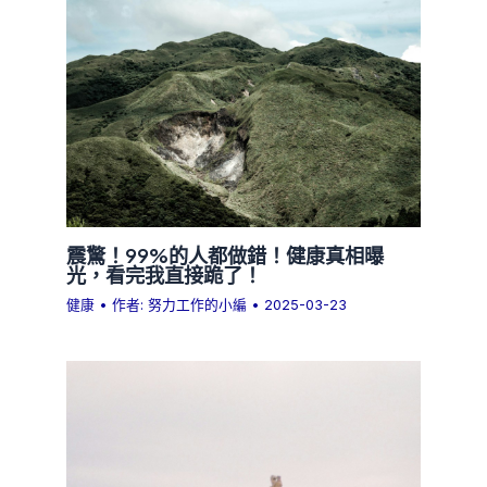
震驚！99%的人都做錯！健康真相曝
光，看完我直接跪了！
健康
• 作者:
努力工作的小編
•
2025-03-23