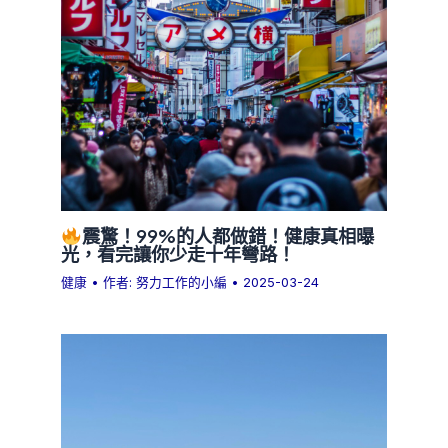
震驚！99%的人都做錯！健康真相曝
光，看完讓你少走十年彎路！
健康
• 作者:
努力工作的小編
•
2025-03-24