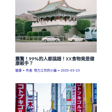
震驚！99%的人都搞錯！XX食物竟是健
康殺手？
健康
• 作者:
努力工作的小編
•
2025-03-23