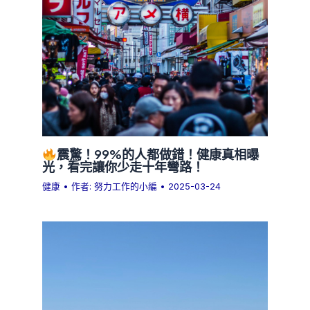
震驚！99%的人都做錯！健康真相曝
光，看完讓你少走十年彎路！
健康
• 作者:
努力工作的小編
•
2025-03-24