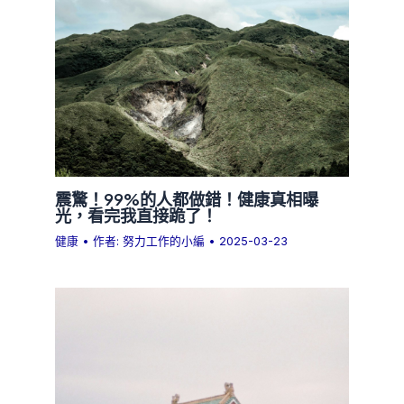
震驚！99%的人都做錯！健康真相曝
光，看完我直接跪了！
健康
• 作者:
努力工作的小編
•
2025-03-23