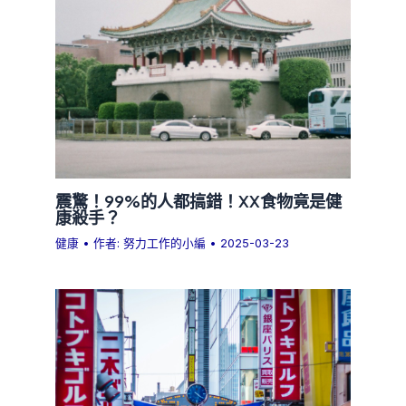
震驚！99%的人都搞錯！XX食物竟是健
康殺手？
健康
• 作者:
努力工作的小編
•
2025-03-23