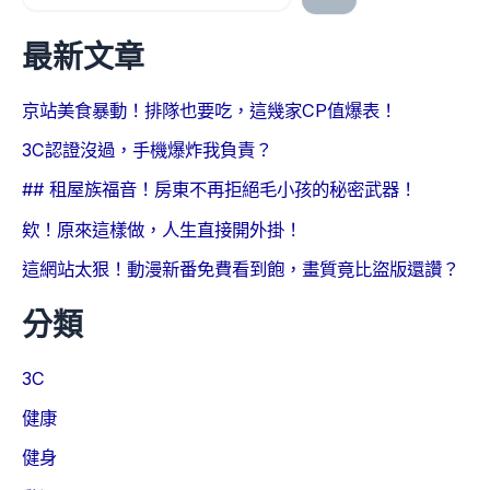
最新文章
京站美食暴動！排隊也要吃，這幾家CP值爆表！
3C認證沒過，手機爆炸我負責？
## 租屋族福音！房東不再拒絕毛小孩的秘密武器！
欸！原來這樣做，人生直接開外掛！
這網站太狠！動漫新番免費看到飽，畫質竟比盜版還讚？
分類
3C
健康
健身