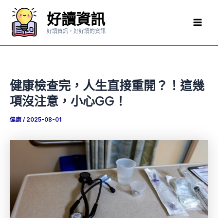
跳
好讀資訊
至
Mai
主
好讀資訊，好好讀的資訊
要
Men
內
容
健康檢查完，人生直接重開？！這幾
項沒注意，小心GG！
健康
/
2025-08-01