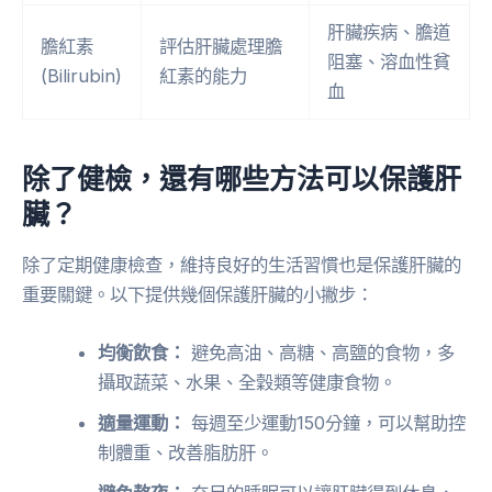
肝臟疾病、膽道
膽紅素
評估肝臟處理膽
阻塞、溶血性貧
(Bilirubin)
紅素的能力
血
除了健檢，還有哪些方法可以保護肝
臟？
除了定期健康檢查，維持良好的生活習慣也是保護肝臟的
重要關鍵。以下提供幾個保護肝臟的小撇步：
均衡飲食：
避免高油、高糖、高鹽的食物，多
攝取蔬菜、水果、全穀類等健康食物。
適量運動：
每週至少運動150分鐘，可以幫助控
制體重、改善脂肪肝。