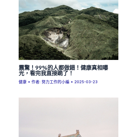
震驚！99%的人都做錯！健康真相曝
光，看完我直接跪了！
健康
• 作者:
努力工作的小編
•
2025-03-23