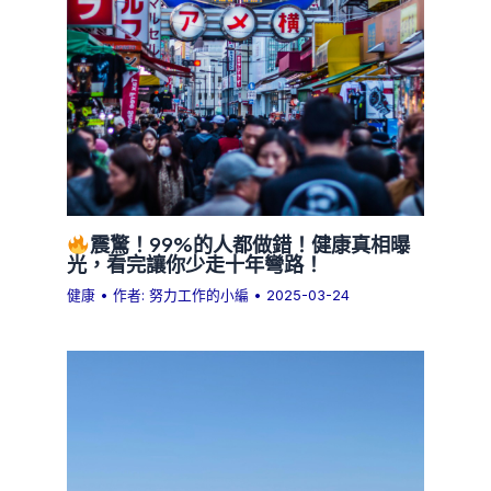
震驚！99%的人都做錯！健康真相曝
光，看完讓你少走十年彎路！
健康
• 作者:
努力工作的小編
•
2025-03-24