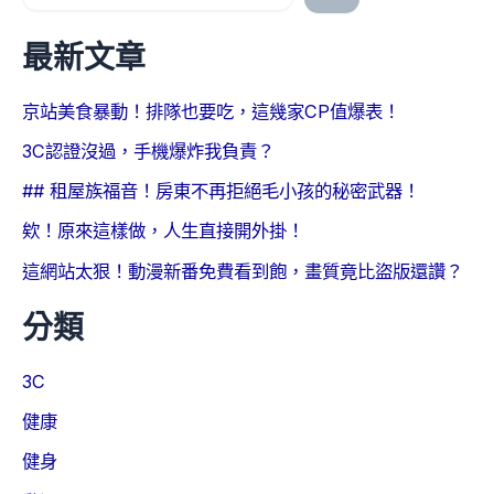
最新文章
京站美食暴動！排隊也要吃，這幾家CP值爆表！
3C認證沒過，手機爆炸我負責？
## 租屋族福音！房東不再拒絕毛小孩的秘密武器！
欸！原來這樣做，人生直接開外掛！
這網站太狠！動漫新番免費看到飽，畫質竟比盜版還讚？
分類
3C
健康
健身