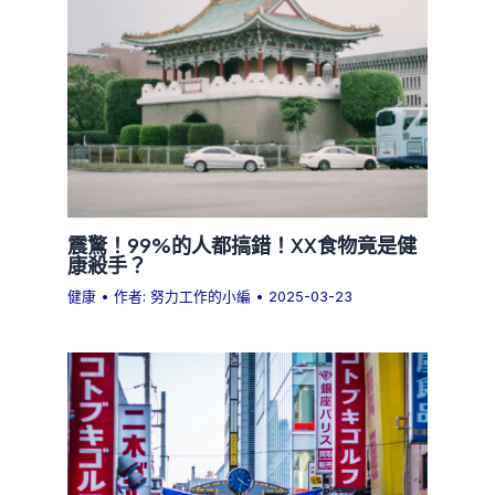
震驚！99%的人都搞錯！XX食物竟是健
康殺手？
健康
• 作者:
努力工作的小編
•
2025-03-23