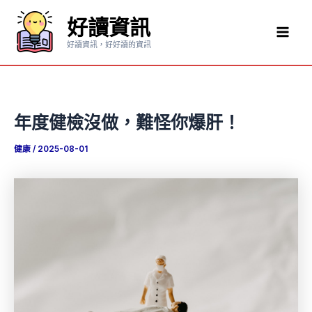
跳
好讀資訊
至
Mai
主
好讀資訊，好好讀的資訊
要
Men
內
容
年度健檢沒做，難怪你爆肝！
健康
/
2025-08-01