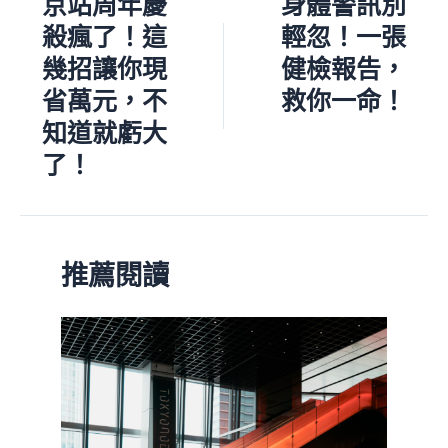
京站周年慶
身體警訊別
殺瘋了！這
輕忽！一張
幾招讓你現
健檢報告，
省萬元，不
救你一命！
知道就虧大
了！
推薦閱讀