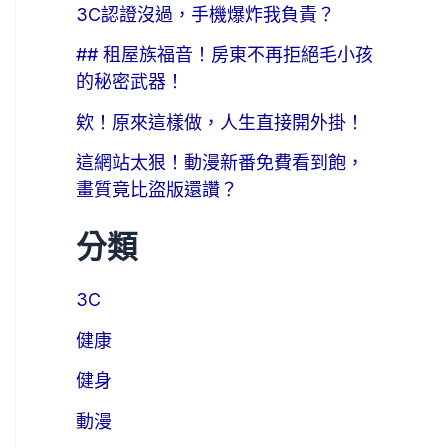
3C認證沒過，手機爆炸我負責？
## 租屋族福音！房東不再拒絕毛小孩
的秘密武器！
欸！原來這樣做，人生直接開外掛！
這網站太狠！動漫新番免費看到飽，
畫質竟比盜版還讚？
分類
3C
健康
健身
動漫