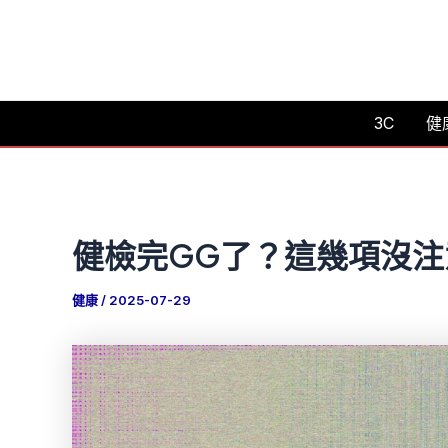
跳
至
主
要
3C
健
內
容
健檢完GG了？這幾項沒
健康
/
2025-07-29