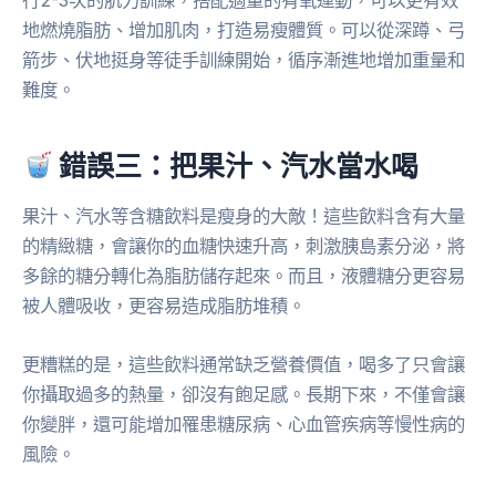
行2-3次的肌力訓練，搭配適量的有氧運動，可以更有效
地燃燒脂肪、增加肌肉，打造易瘦體質。可以從深蹲、弓
箭步、伏地挺身等徒手訓練開始，循序漸進地增加重量和
難度。
錯誤三：把果汁、汽水當水喝
果汁、汽水等含糖飲料是瘦身的大敵！這些飲料含有大量
的精緻糖，會讓你的血糖快速升高，刺激胰島素分泌，將
多餘的糖分轉化為脂肪儲存起來。而且，液體糖分更容易
被人體吸收，更容易造成脂肪堆積。
更糟糕的是，這些飲料通常缺乏營養價值，喝多了只會讓
你攝取過多的熱量，卻沒有飽足感。長期下來，不僅會讓
你變胖，還可能增加罹患糖尿病、心血管疾病等慢性病的
風險。