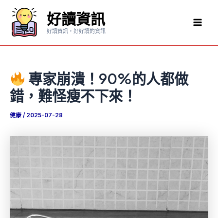
跳
好讀資訊
至
Mai
主
好讀資訊，好好讀的資訊
要
Men
內
容
專家崩潰！90%的人都做
錯，難怪瘦不下來！
健康
/
2025-07-28