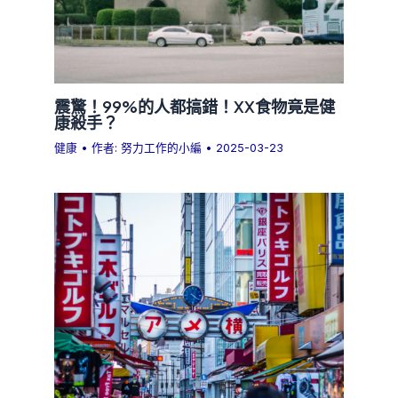
震驚！99%的人都搞錯！XX食物竟是健
康殺手？
健康
• 作者:
努力工作的小編
•
2025-03-23