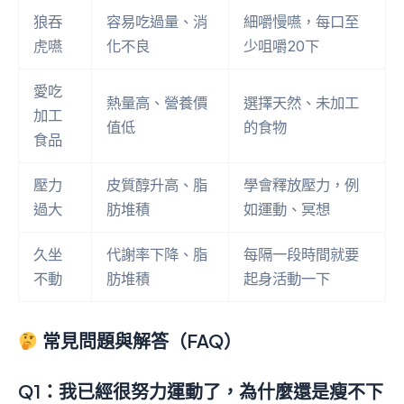
狼吞
容易吃過量、消
細嚼慢嚥，每口至
虎嚥
化不良
少咀嚼20下
愛吃
熱量高、營養價
選擇天然、未加工
加工
值低
的食物
食品
壓力
皮質醇升高、脂
學會釋放壓力，例
過大
肪堆積
如運動、冥想
久坐
代謝率下降、脂
每隔一段時間就要
不動
肪堆積
起身活動一下
常見問題與解答（FAQ）
Q1：我已經很努力運動了，為什麼還是瘦不下