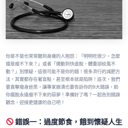
你是不是也常常聽到身邊的人抱怨：「明明吃很少，怎麼
還是瘦不下來？」或者「運動到快虛脫，體重卻紋風不
動？」別懷疑，這很可能不是你的錯！很多流行的減肥方
法，其實都存在著盲點，甚至根本就是陷阱！這次，我們
要直擊瘦身迷思，讓專家崩潰也要告訴你的9大錯誤，助
你擺脫永遠瘦不下來的惡夢！準備好了嗎？一起告別錯誤
觀念，迎接更健康的自己吧！
錯誤一：過度節食，餓到懷疑人生