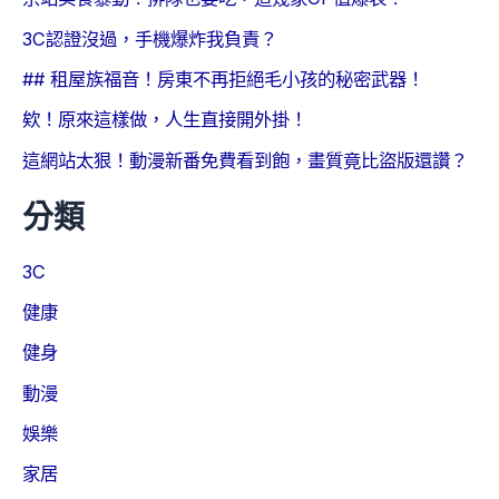
3C認證沒過，手機爆炸我負責？
## 租屋族福音！房東不再拒絕毛小孩的秘密武器！
欸！原來這樣做，人生直接開外掛！
這網站太狠！動漫新番免費看到飽，畫質竟比盜版還讚？
分類
3C
健康
健身
動漫
娛樂
家居